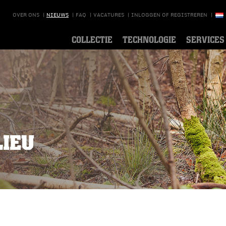
OVER ONS
|
NIEUWS
|
FAQ
|
VACATURES
|
INLOGGEN OF REGISTREREN
|
COLLECTIE
TECHNOLOGIE
SERVICES
IEU