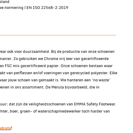
rstand
uwe normering | EN ISO 22568-2:2019
ear ook voor duurzaamheid. Bij de productie van onze schoenen
anier. Zo gebruiken we Chrome vrij leer van gecertificeerde
van FSC mix gecertificeerd papier. Onze schoenen bestaan waar
kt van petflessen en/of voeringen van gerecycled polyester. Elke
 waar jouw schoen van gemaakt is. We hanteren een ‘no waste’
enen in ons assortiment. De Merula bijvoorbeeld, die in
uur; dat zijn de veiligheidsschoenen van EMMA Safety Footwear.
chter, boer, groen- of waterschapmedewerker toch harder van
ebsite
!