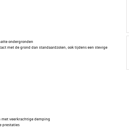
 natte ondergronden
ontact met de grond dan standaardzolen, ook tijdens een stevige
m met veerkrachtige demping
e prestaties