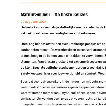
Natuur&milieu - De beste keuzes
29 augustus 2024
De beste keuzes voor als je -letterlijk- met je voeten in de
vak ook in extreme omstandigheden kunt uitvoeren.
Urenlang het bos afstruinen over kronkelige paadjes om te
aardappelen rooien. De waterkwaliteit in een snelstromende
of juist hoog in de bomen staan om takken te verwijderen. 
elementen. Van drassig grasland tot extreme droogte en van e
de klei. Speciale veiligheidsschoenen zorgen ervoor dat 
Safety Footwear is er voor jouw veiligheid en comfort. Weer
Speciaal voor buitenwerkers in de natuur- en milieubranch
veiligheidsschoenen met unieke eigenschappen voor deze b
waterafstotend membraan (DryShield) of een speciale over
antibacteriële werking voor zorgt dat voeten -zelfs bij lang
inlegzolen: anatomisch gevormd en ontworpen voor extra s