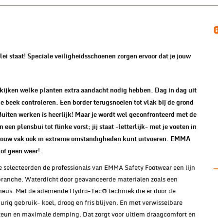
 klei staat! Speciale veiligheidsschoenen zorgen ervoor dat je jouw
 kijken welke planten extra aandacht nodig hebben. Dag in dag uit
 beek controleren. Een border terugsnoeien tot vlak bij de grond
Buiten werken is heerlijk! Maar je wordt wel geconfronteerd met de
en plensbui tot flinke vorst; jij staat -letterlijk- met je voeten in
je jouw vak ook in extreme omstandigheden kunt uitvoeren. EMMA
 of geen weer!
e selecteerden de professionals van EMMA Safety Footwear een lijn
ranche. Waterdicht door geavanceerde materialen zoals een
neus. Met de ademende Hydro-Tec® techniek die er door de
durig gebruik- koel, droog en fris blijven. En met verwisselbare
teun en maximale demping. Dat zorgt voor ultiem draagcomfort en