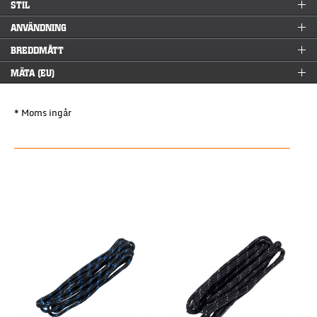
STIL
ANVÄNDNING
BREDDMÅTT
MÄTA (EU)
* Moms ingår