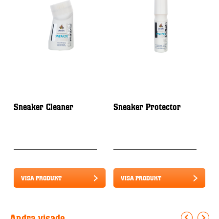
Sneaker Cleaner
Sneaker Protector
S
S
S
VISA PRODUKT
VISA PRODUKT
Andra visade