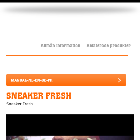
Allmän information
Relaterade produkter
MANUAL-NL-EN-DE-FR
SNEAKER FRESH
Sneaker Fresh