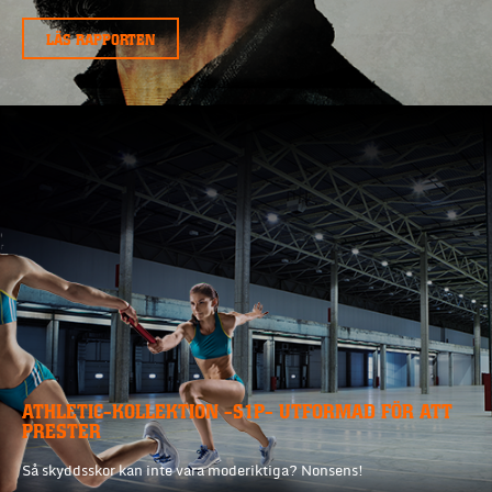
LÄS RAPPORTEN
ATHLETIC-KOLLEKTION -S1P- UTFORMAD FÖR ATT
PRESTER
Så skyddsskor kan inte vara moderiktiga? Nonsens!