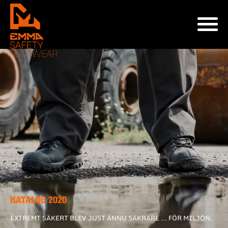
KATALOG 2020
EXTREMT SÄKERT BLEV JUST ÄNNU SÄKRARE ... FÖR MILJÖN.