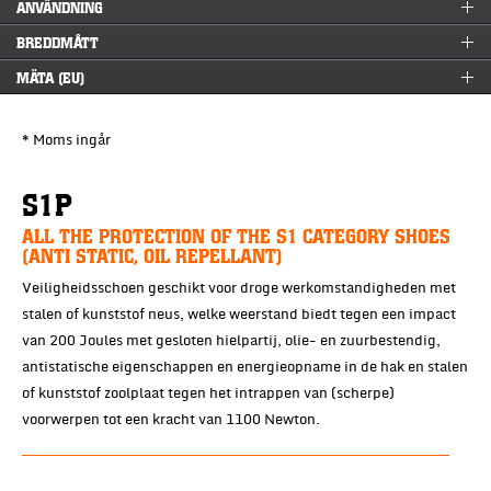
ANVÄNDNING
BREDDMÅTT
MÄTA (EU)
* Moms ingår
S1P
ALL THE PROTECTION OF THE S1 CATEGORY SHOES
(ANTI STATIC, OIL REPELLANT)
Veiligheidsschoen geschikt voor droge werkomstandigheden met
stalen of kunststof neus, welke weerstand biedt tegen een impact
van 200 Joules met gesloten hielpartij, olie- en zuurbestendig,
antistatische eigenschappen en energieopname in de hak en stalen
of kunststof zoolplaat tegen het intrappen van (scherpe)
voorwerpen tot een kracht van 1100 Newton.