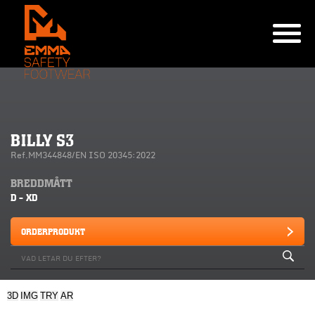
BILLY S3
Ref.MM344848/EN ISO 20345:2022
BREDDMÅTT
D - XD
ORDERPRODUKT
3D
IMG
TRY
AR