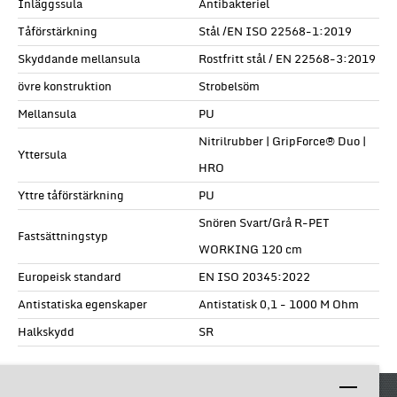
Inläggssula
Antibakteriel
Tåförstärkning
Stål /EN ISO 22568-1:2019
Skyddande mellansula
Rostfritt stål / EN 22568-3:2019
övre konstruktion
Strobelsöm
Mellansula
PU
Nitrilrubber | GripForce® Duo |
Yttersula
HRO
Yttre tåförstärkning
PU
Snören Svart/Grå R-PET
Fastsättningstyp
WORKING 120 cm
Europeisk standard
EN ISO 20345:2022
Antistatiska egenskaper
Antistatisk 0,1 - 1000 M Ohm
Halkskydd
SR