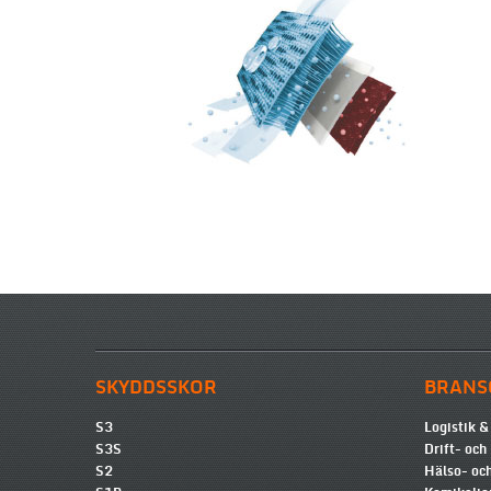
SKYDDSSKOR
BRANS
S3
Logistik &
S3S
Drift- och
S2
Hälso- och