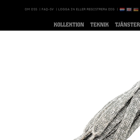
OM OSS
|
FAQ-SV
|
LOGGA IN ELLER REGISTRERA DIG
|
KOLLEKTION
TEKNIK
TJÄNSTER