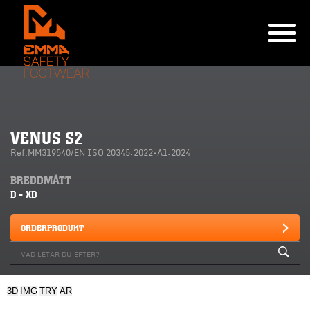
VENUS S2
Ref.MM319540/EN ISO 20345:2022+A1:2024
BREDDMÅTT
D - XD
ORDERPRODUKT
3D
IMG
TRY
AR