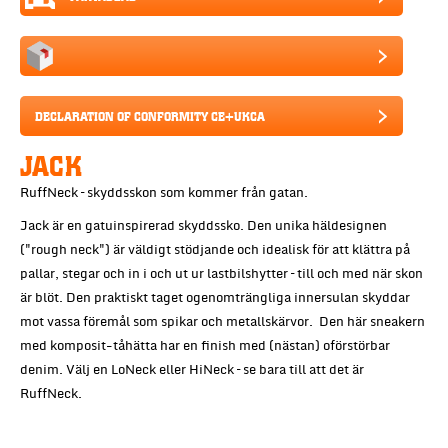
DECLARATION OF CONFORMITY CE+UKCA
JACK
RuffNeck – skyddsskon som kommer från gatan.
Jack är en gatuinspirerad skyddssko. Den unika häldesignen
("rough neck") är väldigt stödjande och idealisk för att klättra på
pallar, stegar och in i och ut ur lastbilshytter – till och med när skon
är blöt. Den praktiskt taget ogenomträngliga innersulan skyddar
mot vassa föremål som spikar och metallskärvor. Den här sneakern
med komposit-tåhätta har en finish med (nästan) oförstörbar
denim. Välj en LoNeck eller HiNeck – se bara till att det är
RuffNeck.