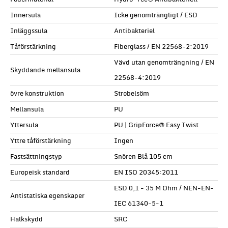
Innersula
Icke genomträngligt / ESD
Inläggssula
Antibakteriel
Tåförstärkning
Fiberglass / EN 22568-2:2019
Vävd utan genomträngning / EN
Skyddande mellansula
22568-4:2019
övre konstruktion
Strobelsöm
Mellansula
PU
Yttersula
PU | GripForce® Easy Twist
Yttre tåförstärkning
Ingen
Fastsättningstyp
Snören Blå 105 cm
Europeisk standard
EN ISO 20345:2011
ESD 0,1 - 35 M Ohm / NEN-EN-
Antistatiska egenskaper
IEC 61340-5-1
Halkskydd
SRC