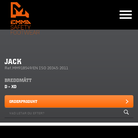
JACK
Ref.MM918549/EN ISO 20345:2011
BREDDMÅTT
D - XD
ORDERPRODUKT