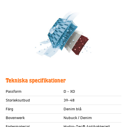
Tekniska specifikationer
Passform
D - XD
Storleksutbud
39-48
Färg
Denim blå
Bovenwerk
Nubuck / Denim
Fodermaterial
Hydro-Tec® Antibakteriell