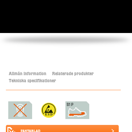
Allmän information
Relaterade produkter
Tekniska specifikationer
FAKTABLAD