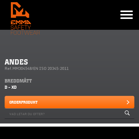
ANDES
Ref.MM304548/EN ISO 20345:2011
BREDDMÅTT
D - XD
ORDERPRODUKT