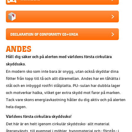
DECLARATION OF CONFORMITY CE+UKCA
ANDES
Håll dig säker och på alerten med världens första cirkulära
skyddssko.
En modern sko som inte bara är snygg, utan också skyddar dina
fötter från topp till tå och allt däremellan. Andes har en tåhätta i
stål och en inbyggd rostfri stålplatta. PU-sulan har dubbla lager
och motverkar halka, vilket ger extra skydd mot faror på marken.
Tack vare skons energiavkastning håller du dig aktiv och på alerten
hela dagen.
Världens första cirkulära skyddssko!
Det här är en helt igenom cirkulär skyddssko: allt material
återanvänds, till exempel i möbler, byggmaterial och – förstås – i