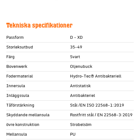
Tekniska specifikationer
Passform
D - XD
Storleksutbud
35-49
Färg
Svart
Bovenwerk
Oljenubuck
Fodermaterial
Hydro-Tec® Antibakteriell
Innersula
Antistatisk
Inläggssula
Antibakteriel
Tåförstärkning
Stål /EN ISO 22568-1:2019
Skyddande mellansula
Rostfritt stål / EN 22568-3:2019
övre konstruktion
Strobelsöm
Mellansula
PU