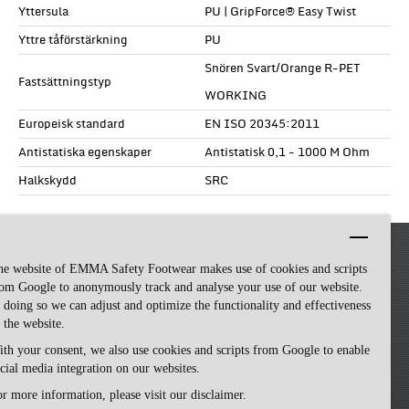
Yttersula
PU | GripForce® Easy Twist
Yttre tåförstärkning
PU
Snören Svart/Orange R-PET
Fastsättningstyp
WORKING
Europeisk standard
EN ISO 20345:2011
Antistatiska egenskaper
Antistatisk 0,1 - 1000 M Ohm
Halkskydd
SRC
he website of EMMA Safety Footwear makes use of cookies and scripts
om Google to anonymously track and analyse your use of our website.
 doing so we can adjust and optimize the functionality and effectiveness
 the website.
th your consent, we also use cookies and scripts from Google to enable
cial media integration on our websites.
Emma Safety Footwear -
made by ivengi
r more information, please visit our disclaimer.