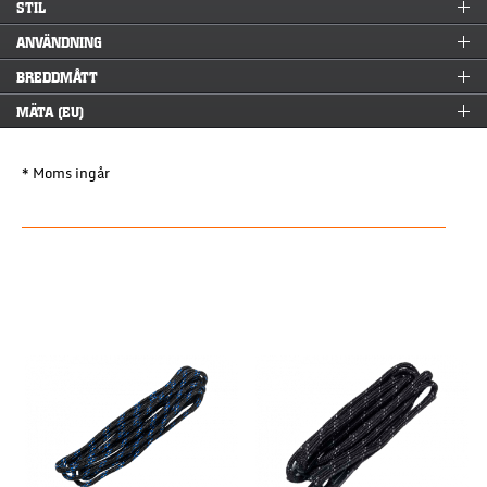
STIL
ANVÄNDNING
BREDDMÅTT
MÄTA (EU)
* Moms ingår