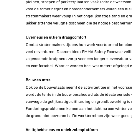
pleinen, stoepen of parkeerplaatsen vaak zodra de weers
voor de zomer begint en horecaondernemers willen een nieuw
stratenmakers weer volop in het ongelijkmatige zand en gri
lekker zittende veiligheidsschoen die de nodige beschermin
Overneus en ultiem draagcomfort
Omdat stratenmakers tijdens hun werk voortdurend knielen,
veel te verduren. Daarom biedt EMMA Safety Footwear veil
zogenaamde kruipneus zorgt voor een langere levensduur v
en comfortabel. Want er worden heel wat meters afgelegd e
Bouw en infra
Ook op de bouwplaats neemt de activiteit toe in het voorj
wordt de lente in de bouw beschouwd als de ideale periode 
vanwege de gelijkmatige uitharding en grondbewerking is ma
Funderingsproblemen komen aan het licht na een winter vol 
de grond niet bevroren is. De werkterreinen zijn weer goe
Veiligheidsneus en uniek zolenplatform