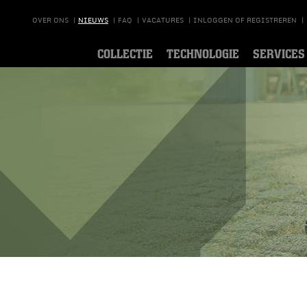
OVER ONS
|
NIEUWS
|
FAQ
|
VACATURES
|
INLOGGEN OF REGISTREREN
|
COLLECTIE
TECHNOLOGIE
SERVICES