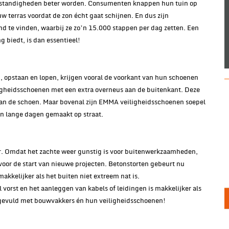
omstandigheden beter worden. Consumenten knappen hun tuin op
 terras voordat de zon écht gaat schijnen. En dus zijn
nd te vinden, waarbij ze zo’n 15.000 stappen per dag zetten. Een
g biedt, is dan essentieel!
 opstaan en lopen, krijgen vooral de voorkant van hun schoenen
igheidsschoenen met een extra overneus aan de buitenkant. Deze
an de schoen. Maar bovenal zijn EMMA veiligheidsschoenen soepel
n lange dagen gemaakt op straat.
aar. Omdat het zachte weer gunstig is voor buitenwerkzaamheden,
voor de start van nieuwe projecten. Betonstorten gebeurt nu
kkelijker als het buiten niet extreem nat is.
vorst en het aanleggen van kabels of leidingen is makkelijker als
d gevuld met bouwvakkers én hun veiligheidsschoenen!