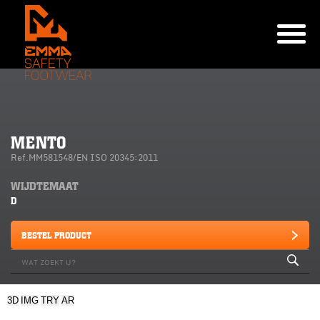
MENTO
Ref.MM581548/EN ISO 20345:2011
WIJDTEMAAT
D
BESTEL PRODUCT
3D
IMG
TRY
AR