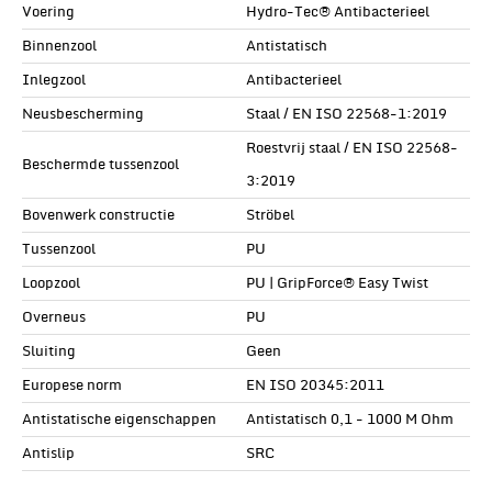
Voering
Hydro-Tec® Antibacterieel
Binnenzool
Antistatisch
Inlegzool
Antibacterieel
Neusbescherming
Staal / EN ISO 22568-1:2019
Roestvrij staal / EN ISO 22568-
Beschermde tussenzool
3:2019
Bovenwerk constructie
Ströbel
Tussenzool
PU
Loopzool
PU | GripForce® Easy Twist
Overneus
PU
Sluiting
Geen
Europese norm
EN ISO 20345:2011
Antistatische eigenschappen
Antistatisch 0,1 - 1000 M Ohm
Antislip
SRC