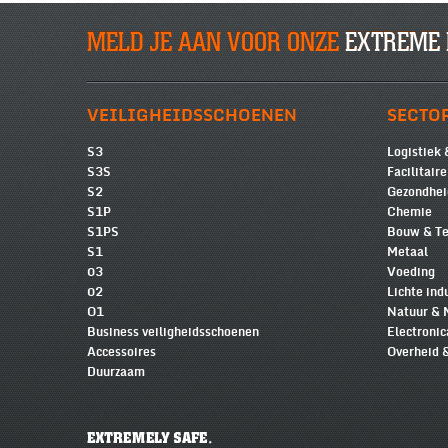
MELD JE AAN VOOR ONZE
EXTREME 
VEILIGHEIDSSCHOENEN
SECTO
S3
Logistiek 
S3S
Facilitair
S2
Gezondhei
S1P
Chemie
S1PS
Bouw & Te
S1
Metaal
03
Voeding
02
Lichte ind
O1
Natuur & 
Business veiligheidsschoenen
Electronic
Accessoires
Overheid 
Duurzaam