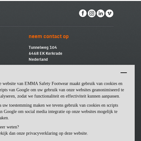
neem contact op
Tunnelweg 104
6468 EK Kerkrade
Nederland
info@emmasf.com
Bedrijfsinformatie:
e website van EMMA Safety Footwear maakt gebruik van cookies en
Emma Safety Footwear BV
BTW
-nummer: NL852463509B01
ripts van Google om uw gebruik van onze websites geanonimiseerd te
KvK
-nummer: 57162581
alyseren, zodat we functionaliteit en effectiviteit kunnen aanpassen.
a uw toestemming maken we tevens gebruik van cookies en scripts
n Google om social media integratie op onze websites mogelijk te
aken.
eer weten?
kijk dan onze privacyverklaring op deze website.