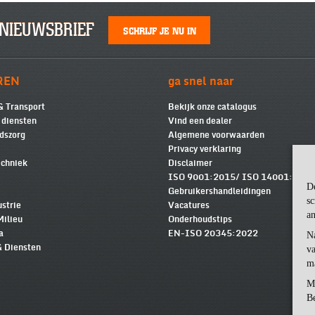
NIEUWSBRIEF
SCHRIJF JE NU IN
REN
ga snel naar
& Transport
Bekijk onze catalogus
e diensten
Vind een dealer
dszorg
Algemene voorwaarden
Privacy verklaring
chniek
Disclaimer
ISO 9001:2015/ ISO 14001:2015
D
Gebruikershandleidingen
sc
ustrie
Vacatures
an
Milieu
Onderhoudstips
a
EN-ISO 20345:2022
N
& Diensten
va
m
M
Be