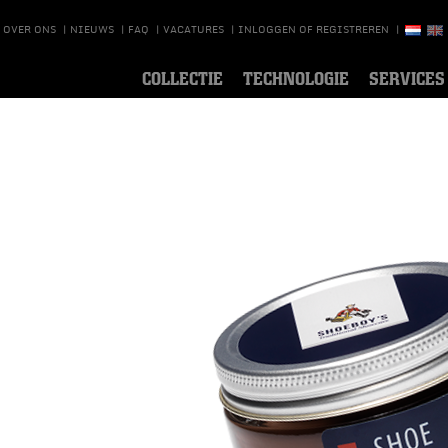
OVER ONS
|
NIEUWS
|
FAQ
|
VACATURES
|
INLOGGEN OF REGISTREREN
|
COLLECTIE
TECHNOLOGIE
SERVICES