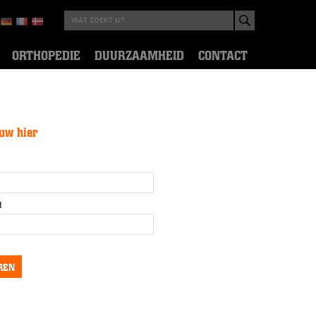
ORTHOPEDIE
DUURZAAMHEID
CONTACT
euw hier
d