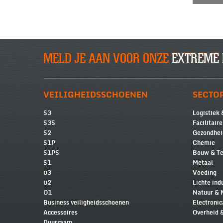
MELD JE AAN VOOR ONZE
EXTREME 
VEILIGHEIDSSCHOENEN
SECTO
S3
Logistiek 
S3S
Facilitair
S2
Gezondhei
S1P
Chemie
S1PS
Bouw & Te
S1
Metaal
03
Voeding
02
Lichte ind
O1
Natuur & 
Business veiligheidsschoenen
Electronic
Accessoires
Overheid 
Duurzaam