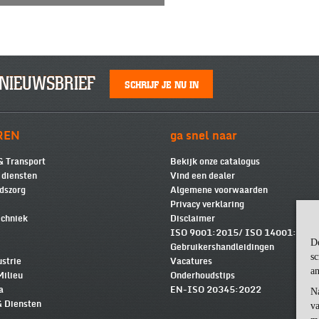
NIEUWSBRIEF
SCHRIJF JE NU IN
REN
ga snel naar
& Transport
Bekijk onze catalogus
e diensten
Vind een dealer
dszorg
Algemene voorwaarden
Privacy verklaring
chniek
Disclaimer
ISO 9001:2015/ ISO 14001:2015
D
Gebruikershandleidingen
sc
ustrie
Vacatures
an
Milieu
Onderhoudstips
a
EN-ISO 20345:2022
N
& Diensten
va