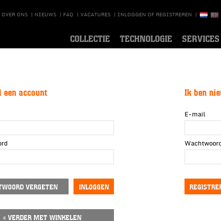
OVER ONS
|
NIEUWS
|
FAQ
|
VACATURES
|
INLOGGEN OF REGISTREREN
|
COLLECTIE
TECHNOLOGIE
SERVICES
l een account
Ik ben ni
E-mail
ord
Wachtwoor
TWOORD VERGETEN
« VERDER MET WINKELEN