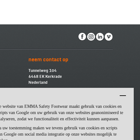
neem contact op
Tunnelweg 104
6468 EK Kerkrade
Nederland
info@emmasf.com
Bedrijfsinformatie:
e website van EMMA Safety Footwear maakt gebruik van cookies en
Emma Safety Footwear BV
BTW
-nummer: NL852463509B01
ripts van Google om uw gebruik van onze websites geanonimiseerd te
KvK
-nummer: 57162581
alyseren, zodat we functionaliteit en effectiviteit kunnen aanpassen.
a uw toestemming maken we tevens gebruik van cookies en scripts
n Google om social media integratie op onze websites mogelijk te