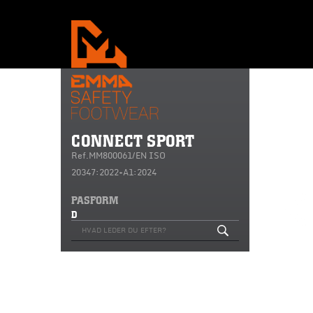
CONNECT SPORT
Ref.MM800061/EN ISO
20347:2022+A1:2024
PASFORM
D