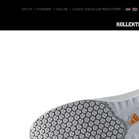
OM OS
|
NYHEDER
|
FAQ-DK
|
LOGIN IND ELLER REGISTRER
|
KOLLEKT