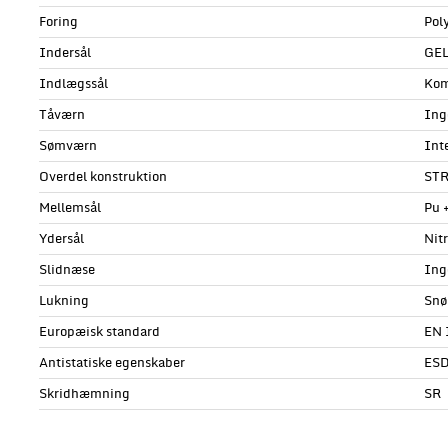
Foring
Pol
Indersål
GE
Indlægssål
Kom
Tåværn
Ing
Sømværn
Int
Overdel konstruktion
ST
Mellemsål
Pu 
Ydersål
Nit
Slidnæse
Ing
Lukning
Snø
Europæisk standard
EN 
Antistatiske egenskaber
ESD
Skridhæmning
SR