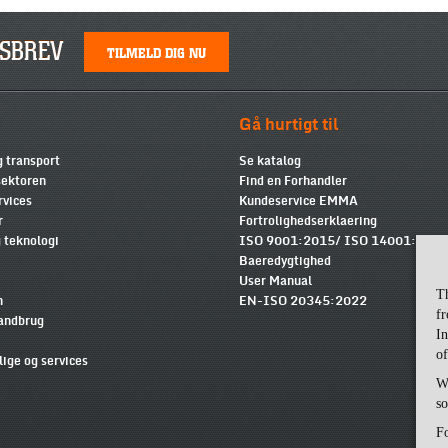
SBREV
TILMELD DIG NU
Gå hurtigt til
g transport
Se katalog
ektoren
Find en Forhandler
rvices
Kundeservice EMMA
r
Fortrolighedserklaering
 teknologi
ISO 9001:2015/ ISO 14001:2015
Baeredygtighed
User Manual
T
n
EN-ISO 20345:2022
fr
landbrug
In
of
lige og services
Wi
so
Fo