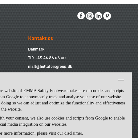
Kontakt os
Danmark
Tlf: +45 44 86 06 00
mail@hultaforsgroup.dk
Vi er tilgængelige fra 9:00 til 15:00 mandag
til fredag.
he website of EMMA Safety Footwear makes use of cookies and scripts
om Google to anonymously track and analyse your use of our website.
 doing so we can adjust and optimize the functionality and effectiveness
 the website.
th your consent, we also use cookies and scripts from Google to enable
cial media integration on our websites.
r more information, please visit our disclaimer.