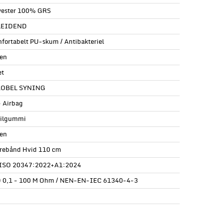
yester 100% GRS
LEIDEND
fortabelt PU-skum / Antibakteriel
en
et
ROBEL SYNING
+ Airbag
rilgummi
en
rebånd Hvid 110 cm
ISO 20347:2022+A1:2024
 0,1 - 100 M Ohm / NEN-EN-IEC 61340-4-3