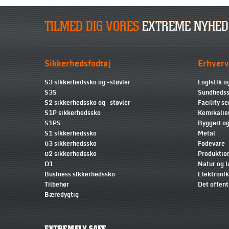
TILMED DIG VORES
EXTREME NYHED
Sikkerhedsfodtøj
Erhverv
S3 sikkerhedssko og -støvler
Logistik o
S3S
Sundhedss
S2 sikkerhedssko og -støvler
Facility se
S1P sikkerhedssko
Kemikalie
S1PS
Byggeri og
S1 sikkerhedssko
Metal
03 sikkerhedssko
Fødevare
02 sikkerhedssko
Produktio
O1
Natur og 
Business sikkerhedssko
Elektronik
Tilbehør
Det offent
Bæredygtig