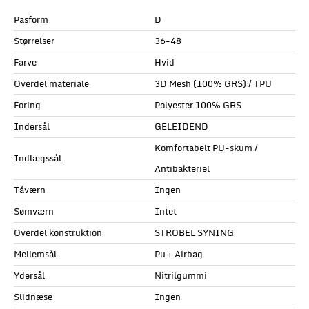
Pasform
D
Størrelser
36-48
Farve
Hvid
Overdel materiale
3D Mesh (100% GRS) / TPU
Foring
Polyester 100% GRS
Indersål
GELEIDEND
Komfortabelt PU-skum /
Indlægssål
Antibakteriel
Tåværn
Ingen
Sømværn
Intet
Overdel konstruktion
STROBEL SYNING
Mellemsål
Pu + Airbag
Ydersål
Nitrilgummi
Slidnæse
Ingen