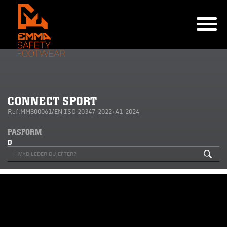
CONNECT SPORT
Ref.MM800061/EN ISO 20347:2022+A1:2024
PASFORM
D