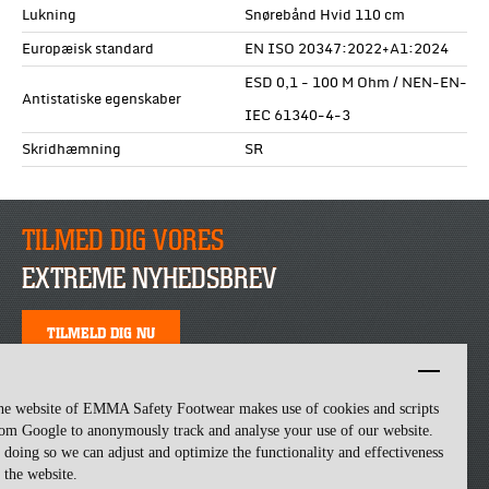
Lukning
Snørebånd Hvid 110 cm
Europæisk standard
EN ISO 20347:2022+A1:2024
ESD 0,1 - 100 M Ohm / NEN-EN-
Antistatiske egenskaber
IEC 61340-4-3
Skridhæmning
SR
TILMED DIG VORES
EXTREME NYHEDSBREV
TILMELD DIG NU
he website of EMMA Safety Footwear makes use of cookies and scripts
om Google to anonymously track and analyse your use of our website.
 doing so we can adjust and optimize the functionality and effectiveness
 the website.