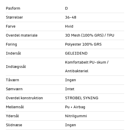
Pasform
D
Størrelser
36-48
Farve
Hvid
Overdel materiale
3D Mesh (100% GRS) / TPU
Foring
Polyester 100% GRS
Indersål
GELEIDEND
Komfortabelt PU-skum /
Indlægssål
Antibakteriel
Tåværn
Ingen
Sømværn
Intet
Overdel konstruktion
STROBEL SYNING
Mellemsål
Pu + Airbag
Ydersål
Nitrilgummi
Slidnæse
Ingen