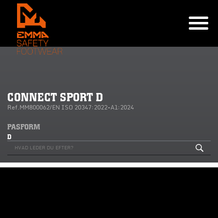
CONNECT SPORT D
Ref.MM800062/EN ISO 20347:2022+A1:2024
PASFORM
D