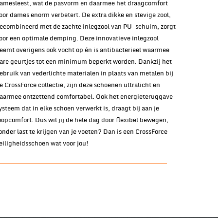
amesleest, wat de pasvorm en daarmee het draagcomfort
oor dames enorm verbetert. De extra dikke en stevige zool,
ecombineerd met de zachte inlegzool van PU-schuim, zorgt
oor een optimale demping. Deze innovatieve inlegzool
eemt overigens ook vocht op én is antibacterieel waarmee
are geurtjes tot een minimum beperkt worden. Dankzij het
ebruik van vederlichte materialen in plaats van metalen bij
e CrossForce collectie, zijn deze schoenen ultralicht en
aarmee ontzettend comfortabel. Ook het energieteruggave
ysteem dat in elke schoen verwerkt is, draagt bij aan je
oopcomfort. Dus wil jij de hele dag door flexibel bewegen,
onder last te krijgen van je voeten? Dan is een CrossForce
eiligheidsschoen wat voor jou!