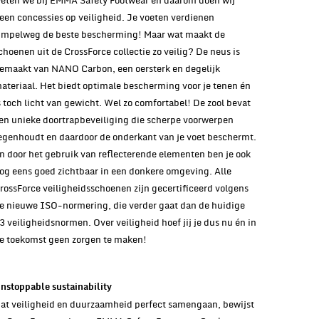
eten we bij EMMA Safety Footwear en daarom doen wij
een concessies op veiligheid. Je voeten verdienen
impelweg de beste bescherming! Maar wat maakt de
choenen uit de CrossForce collectie zo veilig? De neus is
emaakt van NANO Carbon, een oersterk en degelijk
ateriaal. Het biedt optimale bescherming voor je tenen én
s toch licht van gewicht. Wel zo comfortabel! De zool bevat
en unieke doortrapbeveiliging die scherpe voorwerpen
egenhoudt en daardoor de onderkant van je voet beschermt.
n door het gebruik van reflecterende elementen ben je ook
og eens goed zichtbaar in een donkere omgeving. Alle
rossForce veiligheidsschoenen zijn gecertificeerd volgens
e nieuwe ISO-normering, die verder gaat dan de huidige
3 veiligheidsnormen. Over veiligheid hoef jij je dus nu én in
e toekomst geen zorgen te maken!
nstoppable sustainability
at veiligheid en duurzaamheid perfect samengaan, bewijst