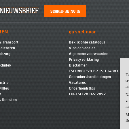
NIEUWSBRIEF
SCHRIJF JE NU IN
REN
ga snel naar
& Transport
Bekijk onze catalogus
e diensten
Vind een dealer
dszorg
Algemene voorwaarden
Privacy verklaring
chniek
Disclaimer
ISO 9001:2015/ ISO 14001:2015
D
Gebruikershandleidingen
sc
ustrie
Vacatures
an
Milieu
Onderhoudstips
a
EN-ISO 20345:2022
N
& Diensten
va
m
M
Be