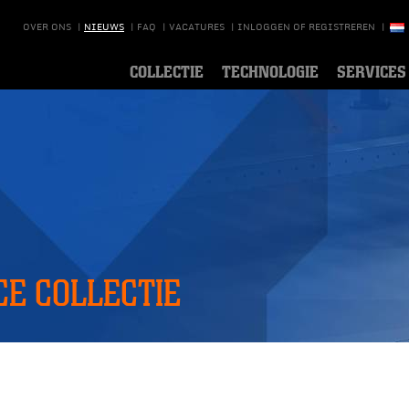
OVER ONS
|
NIEUWS
|
FAQ
|
VACATURES
|
INLOGGEN OF REGISTREREN
|
COLLECTIE
TECHNOLOGIE
SERVICES
E COLLECTIE