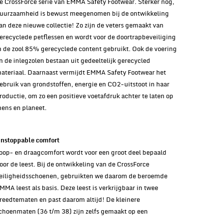
e CrossForce serie van EMMA Safety Footwear. Sterker nog,
uurzaamheid is bewust meegenomen bij de ontwikkeling
an deze nieuwe collectie! Zo zijn de veters gemaakt van
erecyclede petflessen en wordt voor de doortrapbeveiliging
n de zool 85% gerecyclede content gebruikt. Ook de voering
n de inlegzolen bestaan uit gedeeltelijk gerecycled
ateriaal. Daarnaast vermijdt EMMA Safety Footwear het
ebruik van grondstoffen, energie en CO2-uitstoot in haar
roductie, om zo een positieve voetafdruk achter te laten op
ens en planeet.
nstoppable comfort
oop- en draagcomfort wordt voor een groot deel bepaald
oor de leest. Bij de ontwikkeling van de CrossForce
eiligheidsschoenen, gebruikten we daarom de beroemde
MMA leest als basis. Deze leest is verkrijgbaar in twee
reedtematen en past daarom altijd! De kleinere
choenmaten (36 t/m 38) zijn zelfs gemaakt op een