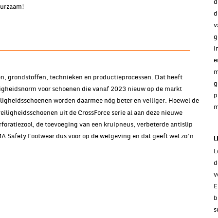
d
duurzaam!
d
v
g
i
e
m
, grondstoffen, technieken en productieprocessen. Dat heeft
g
iligheidsnorm voor schoenen die vanaf 2023 nieuw op de markt
p
ligheidsschoenen worden daarmee nóg beter en veiliger. Hoewel de
m
eiligheidsschoenen uit de CrossForce serie al aan deze nieuwe
foratiezool, de toevoeging van een kruipneus, verbeterde antislip
A Safety Footwear dus voor op de wetgeving en dat geeft wel zo’n
U
L
d
v
E
b
s