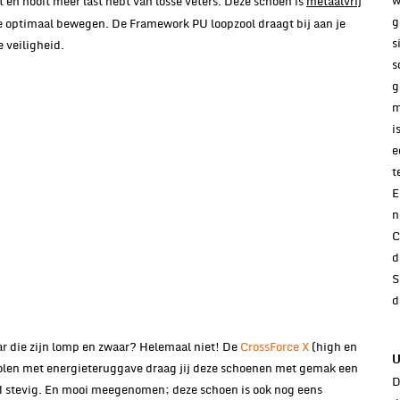
w
kt én nooit meer last hebt van losse veters. Deze schoen is
metaalvrij
g
 je optimaal bewegen. De Framework PU loopzool draagt bij aan je
s
 veiligheid.
s
g
m
i
e
t
E
n
C
d
S
d
r die zijn lomp en zwaar? Helemaal niet! De
CrossForce X
(high en
U
gzolen met energieteruggave draag jij deze schoenen met gemak een
D
tijd stevig. En mooi meegenomen; deze schoen is ook nog eens