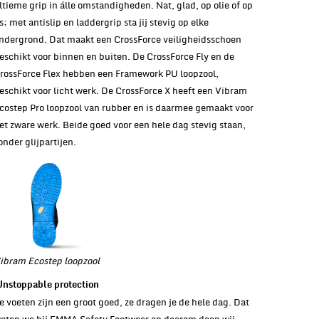
ltieme grip in álle omstandigheden. Nat, glad, op olie of op
js; met antislip en laddergrip sta jij stevig op elke
ndergrond. Dat maakt een CrossForce veiligheidsschoen
eschikt voor binnen en buiten. De CrossForce Fly en de
rossForce Flex hebben een Framework PU loopzool,
eschikt voor licht werk. De CrossForce X heeft een Vibram
costep Pro loopzool van rubber en is daarmee gemaakt voor
et zware werk. Beide goed voor een hele dag stevig staan,
onder glijpartijen.
ibram Ecostep loopzool
Unstoppable protection
e voeten zijn een groot goed, ze dragen je de hele dag. Dat