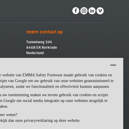
neem contact op
Tunnelweg 104
6468 EK Kerkrade
Nederland
info@emmasf.com
Bedrijfsinformatie:
e website van EMMA Safety Footwear maakt gebruik van cookies en
Emma Safety Footwear BV
BTW
-nummer: NL852463509B01
ripts van Google om uw gebruik van onze websites geanonimiseerd te
KvK
-nummer: 57162581
alyseren, zodat we functionaliteit en effectiviteit kunnen aanpassen.
a uw toestemming maken we tevens gebruik van cookies en scripts
n Google om social media integratie op onze websites mogelijk te
aken.
eer weten?
kijk dan onze privacyverklaring op deze website.