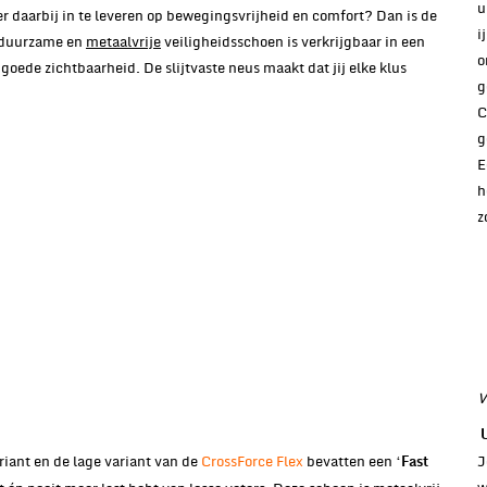
u
r daarbij in te leveren op bewegingsvrijheid en comfort? Dan is de
i
 duurzame en
metaalvrije
veiligheidsschoen is verkrijgbaar in een
o
 goede zichtbaarheid. De slijtvaste neus maakt dat jij elke klus
g
C
g
E
h
z
V
iant en de lage variant van de
CrossForce Flex
bevatten een ‘
J
Fast