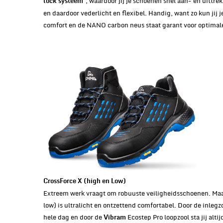
’, waardoor jij je schoenen snel aan- en uittre
lock systeem
en daardoor vederlicht en flexibel. Handig, want zo kun jij
comfort en de NANO carbon neus staat garant voor optimale
CrossForce X (high en Low)
Extreem werk vraagt om robuuste veiligheidsschoenen. Maa
low) is ultralicht en ontzettend comfortabel. Door de inle
hele dag en door de
Ecostep Pro loopzool sta jij al
Vibram