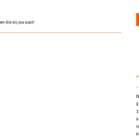
n die bij jou past!
M
U
E
I
b
t
b