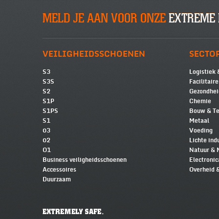
MELD JE AAN VOOR ONZE
EXTREME 
VEILIGHEIDSSCHOENEN
SECTO
S3
Logistiek 
S3S
Facilitair
S2
Gezondhei
S1P
Chemie
S1PS
Bouw & Te
S1
Metaal
03
Voeding
02
Lichte ind
O1
Natuur & 
Business veiligheidsschoenen
Electronic
Accessoires
Overheid 
Duurzaam