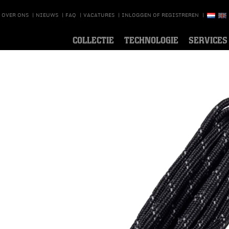
OVER ONS
|
NIEUWS
|
FAQ
|
VACATURES
|
INLOGGEN OF REGISTREREN
|
COLLECTIE
TECHNOLOGIE
SERVICES