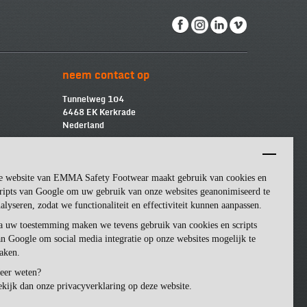
neem contact op
Tunnelweg 104
6468 EK Kerkrade
Nederland
info@emmasf.com
Bedrijfsinformatie:
e website van EMMA Safety Footwear maakt gebruik van cookies en
Emma Safety Footwear BV
BTW
-nummer: NL852463509B01
ripts van Google om uw gebruik van onze websites geanonimiseerd te
KvK
-nummer: 57162581
alyseren, zodat we functionaliteit en effectiviteit kunnen aanpassen.
a uw toestemming maken we tevens gebruik van cookies en scripts
n Google om social media integratie op onze websites mogelijk te
aken.
eer weten?
kijk dan onze privacyverklaring op deze website.