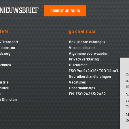
NIEUWSBRIEF
SCHRIJF JE NU IN
REN
ga snel naar
& Transport
Bekijk onze catalogus
e diensten
Vind een dealer
dszorg
Algemene voorwaarden
Privacy verklaring
chniek
Disclaimer
ISO 9001:2015/ ISO 14001:2015
D
Gebruikershandleidingen
sc
ustrie
Vacatures
an
Milieu
Onderhoudstips
a
EN-ISO 20345:2022
N
& Diensten
va
m
M
Be