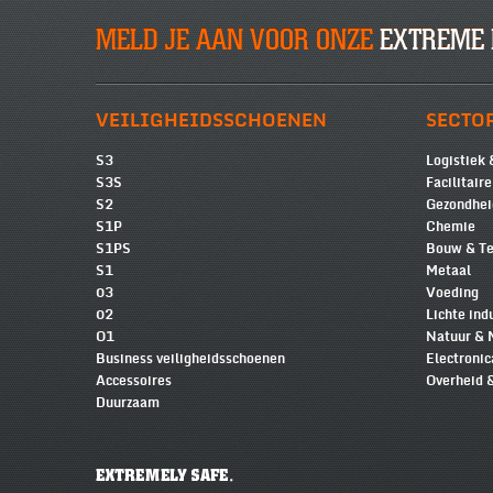
MELD JE AAN VOOR ONZE
EXTREME 
VEILIGHEIDSSCHOENEN
SECTO
S3
Logistiek 
S3S
Facilitair
S2
Gezondhei
S1P
Chemie
S1PS
Bouw & Te
S1
Metaal
03
Voeding
02
Lichte ind
O1
Natuur & 
Business veiligheidsschoenen
Electronic
Accessoires
Overheid 
Duurzaam