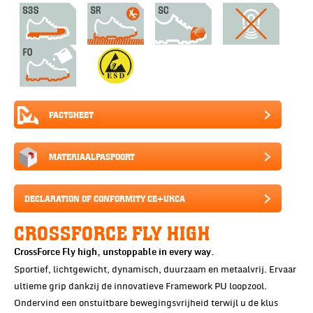
FACTSHEET
MATERIAALPASPOORT
DECLARATION OF CONFORMITY CE+UKCA
CROSSFORCE FLY HIGH
CrossForce Fly high, unstoppable in every way.
Sportief, lichtgewicht, dynamisch, duurzaam en metaalvrij. Ervaar
ultieme grip dankzij de innovatieve Framework PU loopzool.
Ondervind een onstuitbare bewegingsvrijheid terwijl u de klus