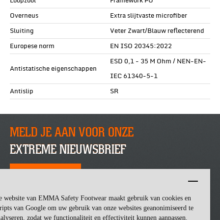
Loopzool
Framework PU
Overneus
Extra slijtvaste microfiber
Sluiting
Veter Zwart/Blauw reflecterend
Europese norm
EN ISO 20345:2022
ESD 0,1 - 35 M Ohm / NEN-EN-
Antistatische eigenschappen
IEC 61340-5-1
Antislip
SR
MELD JE AAN VOOR ONZE
EXTREME NIEUWSBRIEF
SCHRIJF JE NU IN
e website van EMMA Safety Footwear maakt gebruik van cookies en
ripts van Google om uw gebruik van onze websites geanonimiseerd te
alyseren, zodat we functionaliteit en effectiviteit kunnen aanpassen.