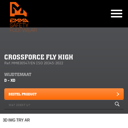
CROSSFORCE FLY HIGH
Ref.MM830547/EN ISO 20345:2022
WIJDTEMAAT
D - XD
BESTEL PRODUCT
3D
IMG
TRY
AR