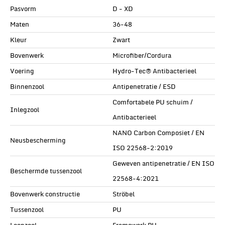
Pasvorm
D - XD
Maten
36-48
Kleur
Zwart
Bovenwerk
Microfiber/Cordura
Voering
Hydro-Tec® Antibacterieel
Binnenzool
Antipenetratie / ESD
Comfortabele PU schuim /
Inlegzool
Antibacterieel
NANO Carbon Composiet / EN
Neusbescherming
ISO 22568-2:2019
Geweven antipenetratie / EN ISO
Beschermde tussenzool
22568-4:2021
Bovenwerk constructie
Ströbel
Tussenzool
PU