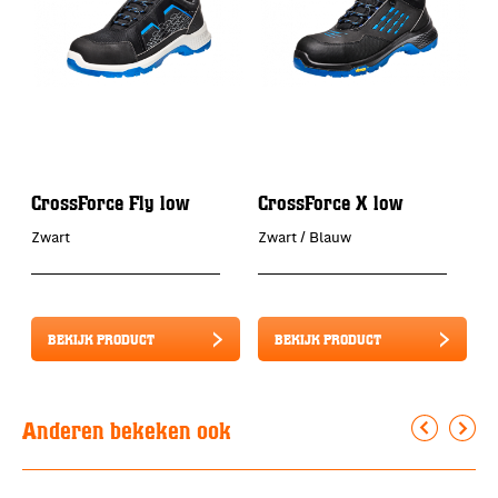
CrossForce Fly low
CrossForce X low
C
Zwart
Zwart / Blauw
Z
BEKIJK PRODUCT
BEKIJK PRODUCT
Anderen bekeken ook