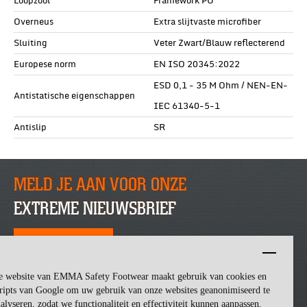
Loopzool
Framework PU
Overneus
Extra slijtvaste microfiber
Sluiting
Veter Zwart/Blauw reflecterend
Europese norm
EN ISO 20345:2022
ESD 0,1 - 35 M Ohm / NEN-EN-
Antistatische eigenschappen
IEC 61340-5-1
Antislip
SR
MELD JE AAN VOOR ONZE
EXTREME NIEUWSBRIEF
SCHRIJF JE NU IN
e website van EMMA Safety Footwear maakt gebruik van cookies en
ripts van Google om uw gebruik van onze websites geanonimiseerd te
alyseren, zodat we functionaliteit en effectiviteit kunnen aanpassen.