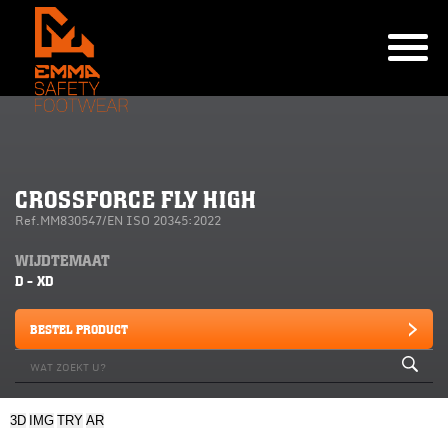
CROSSFORCE FLY HIGH
Ref.MM830547/EN ISO 20345:2022
WIJDTEMAAT
D - XD
BESTEL PRODUCT
3D
IMG
TRY
AR