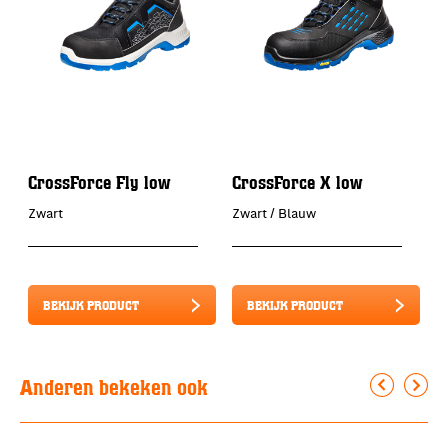
CrossForce Fly low
CrossForce X low
C
Zwart
Zwart / Blauw
Z
BEKIJK PRODUCT
BEKIJK PRODUCT
Anderen bekeken ook