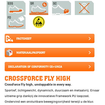
FACTSHEET
MATERIAALPASPOORT
DECLARATION OF CONFORMITY CE+UKCA
CROSSFORCE FLY HIGH
CrossForce Fly high, unstoppable in every way.
Sportief, lichtgewicht, dynamisch, duurzaam en metaalvrij. Ervaar
ultieme grip dankzij de innovatieve Framework PU loopzool.
Ondervind een onstuitbare bewegingsvrijheid terwijl u de klus