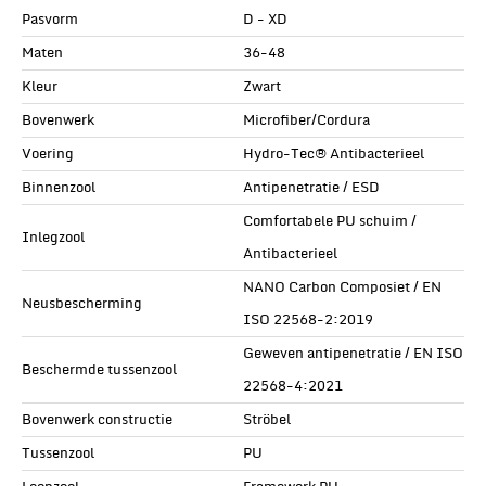
Pasvorm
D - XD
Maten
36-48
Kleur
Zwart
Bovenwerk
Microfiber/Cordura
Voering
Hydro-Tec® Antibacterieel
Binnenzool
Antipenetratie / ESD
Comfortabele PU schuim /
Inlegzool
Antibacterieel
NANO Carbon Composiet / EN
Neusbescherming
ISO 22568-2:2019
Geweven antipenetratie / EN ISO
Beschermde tussenzool
22568-4:2021
Bovenwerk constructie
Ströbel
Tussenzool
PU