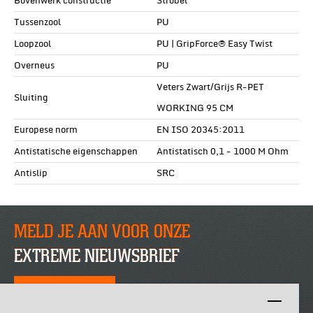
Bovenwerk constructie
Ströbel
Tussenzool
PU
Loopzool
PU | GripForce® Easy Twist
Overneus
PU
Veters Zwart/Grijs R-PET
Sluiting
WORKING 95 CM
Europese norm
EN ISO 20345:2011
Antistatische eigenschappen
Antistatisch 0,1 - 1000 M Ohm
Antislip
SRC
MELD JE AAN VOOR ONZE
EXTREME NIEUWSBRIEF
SCHRIJF JE NU IN