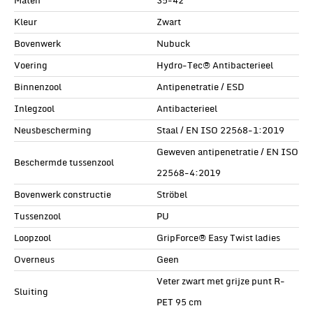
Maten
35-42
Kleur
Zwart
Bovenwerk
Nubuck
Voering
Hydro-Tec® Antibacterieel
Binnenzool
Antipenetratie / ESD
Inlegzool
Antibacterieel
Neusbescherming
Staal / EN ISO 22568-1:2019
Geweven antipenetratie / EN ISO
Beschermde tussenzool
22568-4:2019
Bovenwerk constructie
Ströbel
Tussenzool
PU
Loopzool
GripForce® Easy Twist ladies
Overneus
Geen
Veter zwart met grijze punt R-
Sluiting
PET 95 cm