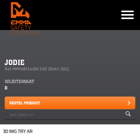
JODIE
Ref.MM968516/EN ISO 20345:2011
WIJDTEMAAT
D
BESTEL PRODUCT
3D
IMG
TRY
AR