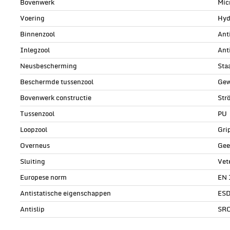
Bovenwerk
Mic
Voering
Hyd
Binnenzool
Ant
Inlegzool
Ant
Neusbescherming
Sta
Beschermde tussenzool
Gew
Bovenwerk constructie
Str
Tussenzool
PU
Loopzool
Gri
Overneus
Gee
Sluiting
Vet
Europese norm
EN 
Antistatische eigenschappen
ESD
Antislip
SR