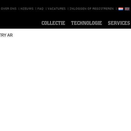
OVER ONS
|
NIEUWS
|
FAQ
|
VACATURES
|
INLOGGEN OF REGISTREREN
|
COLLECTIE
TECHNOLOGIE
SERVICES
TRY
AR