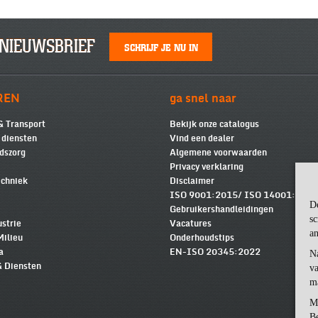
NIEUWSBRIEF
SCHRIJF JE NU IN
REN
ga snel naar
& Transport
Bekijk onze catalogus
e diensten
Vind een dealer
dszorg
Algemene voorwaarden
Privacy verklaring
chniek
Disclaimer
ISO 9001:2015/ ISO 14001:2015
D
Gebruikershandleidingen
sc
ustrie
Vacatures
an
Milieu
Onderhoudstips
a
EN-ISO 20345:2022
N
& Diensten
va
m
M
Be