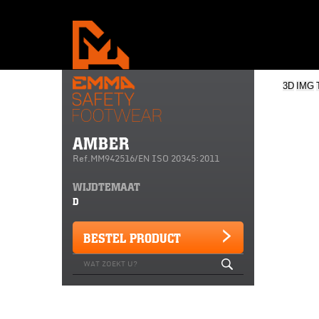
3D
IMG
AMBER
Ref.MM942516/EN ISO 20345:2011
WIJDTEMAAT
D
BESTEL PRODUCT