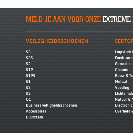
MELD JE AAN VOOR ONZE
EXTREME 
VEILIGHEIDSSCHOENEN
SECTO
S3
Logistiek 
S3S
Facilitair
S2
Gezondhei
S1P
Chemie
S1PS
Bouw & Te
S1
Metaal
03
Voeding
02
Lichte ind
O1
Natuur & 
Business veiligheidsschoenen
Electronic
Accessoires
Overheid 
Duurzaam