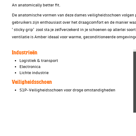
An anatomically better fit.
De anatomische vormen van deze dames veiligheidsschoen volgen prec
gebruikers zijn enthousiast over het draagcomfort en de manier waa
'sticky grip' zool sta je zelfverzekerd in je schoenen op allerlei s
ventilatie is Amber ideaal voor warme, geconditioneerde omgevingen
Industrieën
Logistiek & transport
Electronica
Lichte industrie
Veiligheidsschoen
S1P-Veiligheidsschoen voor droge omstandigheden