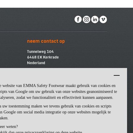
neem contact op
Tunnelweg 104
6468 EK Kerkrade
Nederland
info@emmasf.com
Bedrijfsinformatie:
e website van EMMA Safety Footwear maakt gebruik van cookies en
Emma Safety Footwear BV
BTW
-nummer: NL852463509B01
ripts van Google om uw gebruik van onze websites geanonimiseerd te
KvK
-nummer: 57162581
alyseren, zodat we functionaliteit en effectiviteit kunnen aanpassen.
a uw toestemming maken we tevens gebruik van cookies en scripts
n Google om social media integratie op onze websites mogelijk te
aken.
eer weten?
kijk dan onze privacyverklaring op deze website.