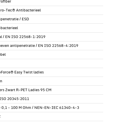
rofiber
ro-Tec® Antibacterieel
ipenetratie / ESD
ibacterieel
al / EN ISO 22568-1:2019
even antipenetratie / EN ISO 22568-4:2019
öbel
pForce® Easy Twist ladies
n
ers Zwart R-PET Ladies 95 CM
ISO 20345:2011
 0,1 - 100 M Ohm / NEN-EN-IEC 61340-4-3
C