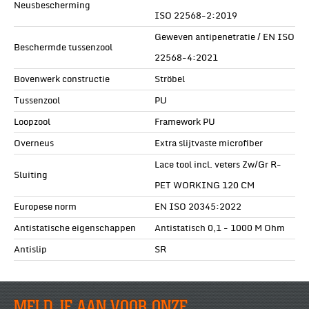
Neusbescherming
ISO 22568-2:2019
Geweven antipenetratie / EN ISO
Beschermde tussenzool
22568-4:2021
Bovenwerk constructie
Ströbel
Tussenzool
PU
Loopzool
Framework PU
Overneus
Extra slijtvaste microfiber
Lace tool incl. veters Zw/Gr R-
Sluiting
PET WORKING 120 CM
Europese norm
EN ISO 20345:2022
Antistatische eigenschappen
Antistatisch 0,1 - 1000 M Ohm
Antislip
SR
MELD JE AAN VOOR ONZE