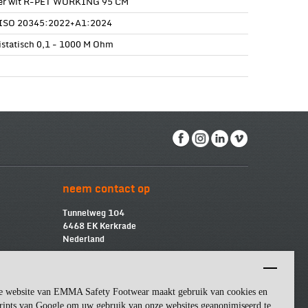
er wit R-PET WORKING 95 CM
ISO 20345:2022+A1:2024
istatisch 0,1 - 1000 M Ohm
neem contact op
Tunnelweg 104
6468 EK Kerkrade
Nederland
info@emmasf.com
Bedrijfsinformatie:
e website van EMMA Safety Footwear maakt gebruik van cookies en
Emma Safety Footwear BV
BTW
-nummer: NL852463509B01
ripts van Google om uw gebruik van onze websites geanonimiseerd te