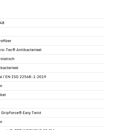
48
rofiber
ro-Tec® Antibacterieel
istatisch
ibacterieel
al / EN ISO 22568-1:2019
n
öbel
| GripForce® Easy Twist
n