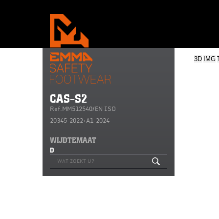
3D
IMG
CAS-S2
Ref.MM512540/EN ISO
20345:2022+A1:2024
WIJDTEMAAT
D