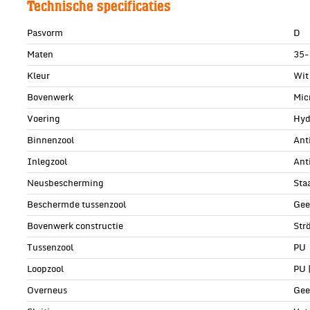
Technische specificaties
Pasvorm
D
Maten
35-
Kleur
Wit
Bovenwerk
Mic
Voering
Hyd
Binnenzool
Ant
Inlegzool
Ant
Neusbescherming
Sta
Beschermde tussenzool
Gee
Bovenwerk constructie
Str
Tussenzool
PU
Loopzool
PU 
Overneus
Gee