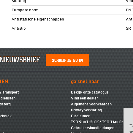
Sluiting
Vet
Europese norm
EN 
Antistatische eigenschappen
Ant
Antislip
SR
NIEUWSBRIEF
SCHRIJF JE NU IN
REN
ga snel naar
& Transport
Bekijk onze catalogus
e diensten
Vind een dealer
dszorg
Algemene voorwaarden
Privacy verklaring
chniek
Disclaimer
ISO 9001:2015/ ISO 14001:2015
D
Gebruikershandleidingen
sc