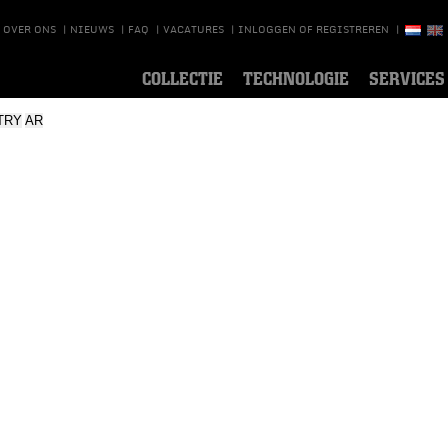
OVER ONS
|
NIEUWS
|
FAQ
|
VACATURES
|
INLOGGEN OF REGISTREREN
|
COLLECTIE
TECHNOLOGIE
SERVICES
TRY
AR