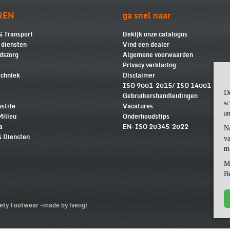
REN
ga snel naar
& Transport
Bekijk onze catalogus
e diensten
Vind een dealer
dszorg
Algemene voorwaarden
Privacy verklaring
chniek
Disclaimer
ISO 9001:2015/ ISO 14001:2015
D
Gebruikershandleidingen
sc
ustrie
Vacatures
an
Milieu
Onderhoudstips
a
EN-ISO 20345:2022
N
& Diensten
va
m
M
Be
ty Footwear -
made by ivengi