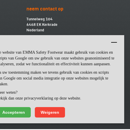
neem contact op
Tunnelweg 104
6468 EK Kerkrade
Nederland
info@emmasf.com
Bedrijfsinformatie:
e website van EMMA Safety Footwear maakt gebruik van cookies en
Emma Safety Footwear BV
BTW
-nummer: NL852463509B01
ripts van Google om uw gebruik van onze websites geanonimiseerd te
KvK
-nummer: 57162581
alyseren, zodat we functionaliteit en effectiviteit kunnen aanpassen.
a uw toestemming maken we tevens gebruik van cookies en scripts
n Google om social media integratie op onze websites mogelijk te
aken.
eer weten?
kijk dan onze privacyverklaring op deze website.
Accepteren
Weigeren