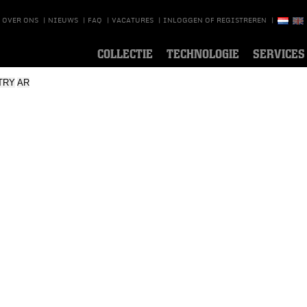
OVER ONS
|
NIEUWS
|
FAQ
|
VACATURES
|
INLOGGEN OF REGISTREREN
|
COLLECTIE
TECHNOLOGIE
SERVICES
TRY
AR