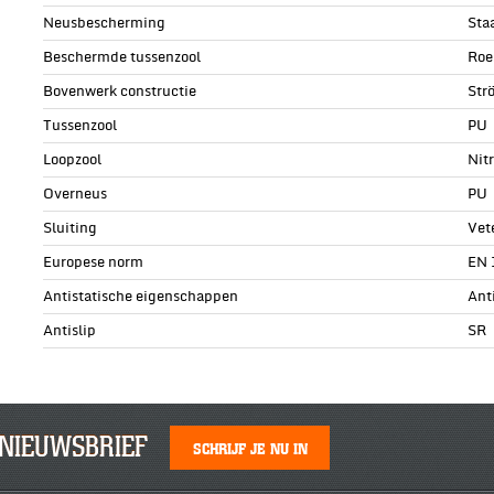
Neusbescherming
Sta
Beschermde tussenzool
Roe
Bovenwerk constructie
Str
Tussenzool
PU
Loopzool
Nit
Overneus
PU
Sluiting
Vet
Europese norm
EN 
Antistatische eigenschappen
Ant
Antislip
SR
NIEUWSBRIEF
SCHRIJF JE NU IN