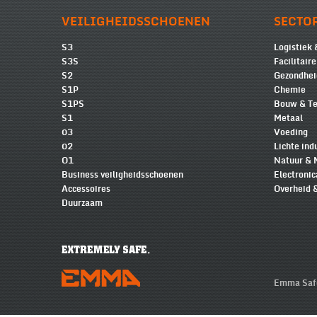
VEILIGHEIDSSCHOENEN
SECTO
S3
Logistiek 
S3S
Facilitair
S2
Gezondhei
S1P
Chemie
S1PS
Bouw & Te
S1
Metaal
03
Voeding
02
Lichte ind
O1
Natuur & 
Business veiligheidsschoenen
Electronic
Accessoires
Overheid 
Duurzaam
Emma Safe