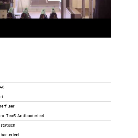
48
rt
erf leer
ro-Tec® Antibacterieel
istatisch
ibacterieel