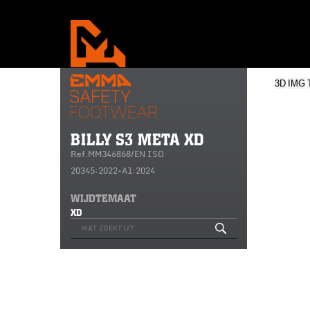
3D
IMG
BILLY S3 META XD
Ref.MM346868/EN ISO
20345:2022+A1:2024
WIJDTEMAAT
XD