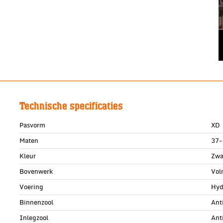
Technische specificaties
Pasvorm
XD
Maten
37-
Kleur
Zwa
Bovenwerk
Voln
Voering
Hyd
Binnenzool
Ant
Inlegzool
Ant