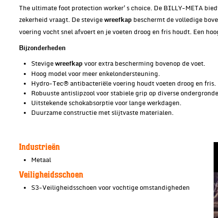
The ultimate foot protection worker's choice. De BILLY-META bie
zekerheid vraagt. De stevige
beschermt de volledige boven
wreefkap
voering vocht snel afvoert en je voeten droog en fris houdt. Een ho
Bijzonderheden
Stevige
voor extra bescherming bovenop de voet.
wreefkap
Hoog model voor meer enkelondersteuning.
Hydro-Tec® antibacteriële voering houdt voeten droog en fris.
Robuuste antislipzool voor stabiele grip op diverse ondergrond
Uitstekende schokabsorptie voor lange werkdagen.
Duurzame constructie met slijtvaste materialen.
Industrieën
Metaal
Veiligheidsschoen
S3-Veiligheidsschoen voor vochtige omstandigheden