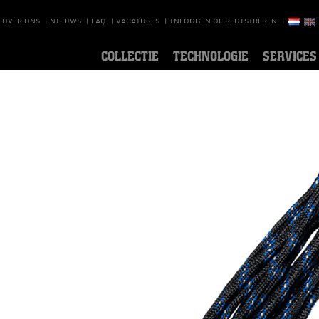
OVER ONS
|
NIEUWS
|
FAQ
|
VACATURES
|
INLOGGEN OF REGISTREREN
|
COLLECTIE
TECHNOLOGIE
SERVICES