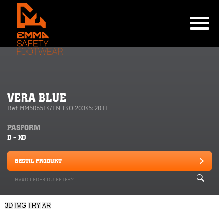
VERA BLUE
Ref.MM506514/EN ISO 20345:2011
PASFORM
D - XD
BESTIL PRODUKT
3D
IMG
TRY
AR