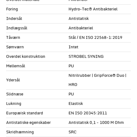
Foring
Hydro-Tec® Antibakteriel
Indersål
Antistatisk
Indlægssål
Antibakteriel
Tåværn
Stål / EN ISO 22568-1:2019
Sømværn
Intet
Overdel konstruktion
STROBEL SYNING
Mellemsål
PU
Nitrilrubber | GripForce® Duo |
Ydersål
HRO
Slidnæse
PU
Lukning
Elastisk
Europæisk standard
EN ISO 20345:2011
Antistatiske egenskaber
Antistatisk 0,1 - 1000 M Ohm
Skridhæmning
SRC