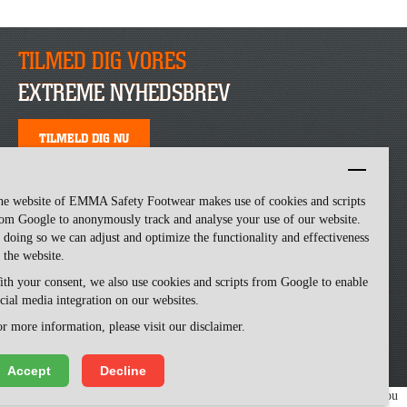
TILMED DIG VORES
EXTREME NYHEDSBREV
TILMELD DIG NU
he website of EMMA Safety Footwear makes use of cookies and scripts
om Google to anonymously track and analyse your use of our website.
 doing so we can adjust and optimize the functionality and effectiveness
 the website.
th your consent, we also use cookies and scripts from Google to enable
cial media integration on our websites.
Emma Safety Footwear -
made by ivengi
r more information, please visit our disclaimer.
Accept
Decline
We use cookies to make our website easy to use. Please visit our website, you