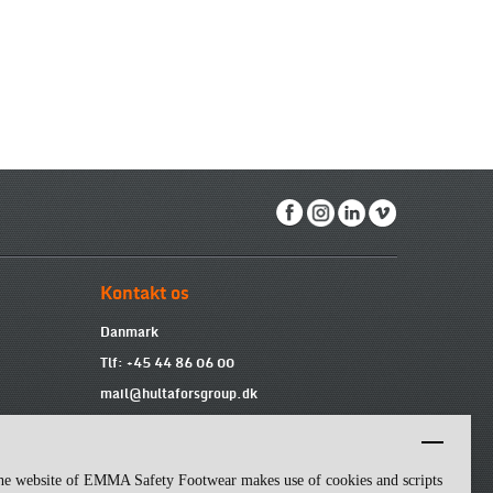
Kontakt os
Danmark
Tlf: +45 44 86 06 00
mail@hultaforsgroup.dk
Vi er tilgængelige fra 9:00 til 15:00 mandag
til fredag.
he website of EMMA Safety Footwear makes use of cookies and scripts