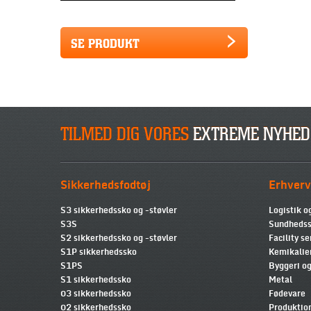
SE PRODUKT
TILMED DIG VORES
EXTREME NYHED
Sikkerhedsfodtøj
Erhverv
S3 sikkerhedssko og -støvler
Logistik o
S3S
Sundhedss
S2 sikkerhedssko og -støvler
Facility se
S1P sikkerhedssko
Kemikalie
S1PS
Byggeri og
S1 sikkerhedssko
Metal
03 sikkerhedssko
Fødevare
02 sikkerhedssko
Produktio