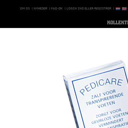
OM OS
|
NYHEDER
|
FAQ-DK
|
LOGIN IND ELLER REGISTRER
|
KOLLEKT