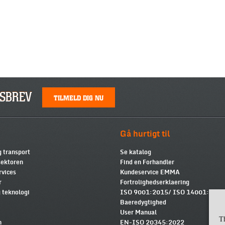
SBREV
TILMELD DIG NU
Gå hurtigt til
g transport
Se katalog
ektoren
Find en Forhandler
rvices
Kundeservice EMMA
r
Fortrolighedserklaering
 teknologi
ISO 9001:2015/ ISO 14001:2015
Baeredygtighed
User Manual
T
n
EN-ISO 20345:2022