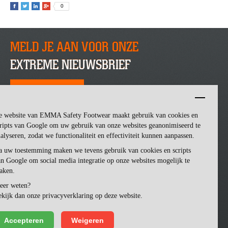
0
MELD JE AAN VOOR ONZE
EXTREME NIEUWSBRIEF
SCHRIJF JE NU IN
e website van EMMA Safety Footwear maakt gebruik van cookies en
ripts van Google om uw gebruik van onze websites geanonimiseerd te
alyseren, zodat we functionaliteit en effectiviteit kunnen aanpassen.
a uw toestemming maken we tevens gebruik van cookies en scripts
n Google om social media integratie op onze websites mogelijk te
aken.
eer weten?
Emma Safety Footwear -
made by ivengi
kijk dan onze privacyverklaring op deze website.
Accepteren
Weigeren