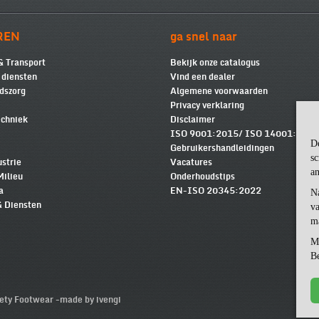
REN
ga snel naar
& Transport
Bekijk onze catalogus
e diensten
Vind een dealer
dszorg
Algemene voorwaarden
Privacy verklaring
chniek
Disclaimer
ISO 9001:2015/ ISO 14001:2015
D
Gebruikershandleidingen
sc
ustrie
Vacatures
an
Milieu
Onderhoudstips
a
EN-ISO 20345:2022
N
& Diensten
va
m
M
Be
ty Footwear -
made by ivengi