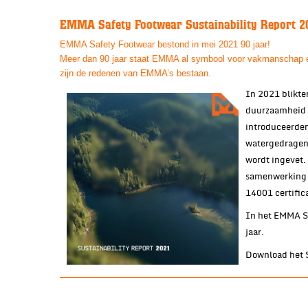
EMMA Safety Footwear Sustainability Report 2
EMMA Safety Footwear bestond in mei 2021 90 jaar!
Meer dan 90 jaar staat EMMA al symbool voor vakmanschap e
zijn de redenen van EMMA’s bestaan.
In 2021 blikten
duurzaamheid i
introduceerden
watergedragen 
wordt ingevet.
samenwerking 
14001 certific
In het EMMA Su
jaar.
Download het S