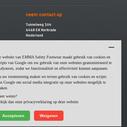
neem contact op
Tunnelweg 104
6468 EK Kerkrade
Nederland
info@emmasf.com
Bedrijfsinformatie:
e website van EMMA Safety Footwear maakt gebruik van cookies en
Emma Safety Footwear BV
BTW
-nummer: NL852463509B01
ripts van Google om uw gebruik van onze websites geanonimiseerd te
KvK
-nummer: 57162581
alyseren, zodat we functionaliteit en effectiviteit kunnen aanpassen.
a uw toestemming maken we tevens gebruik van cookies en scripts
n Google om social media integratie op onze websites mogelijk te
aken.
eer weten?
kijk dan onze privacyverklaring op deze website.
Accepteren
Weigeren