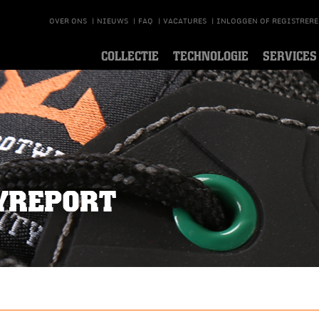
OVER ONS
|
NIEUWS
|
FAQ
|
VACATURES
|
INLOGGEN OF REGISTRER
COLLECTIE
TECHNOLOGIE
SERVICES
TYREPORT