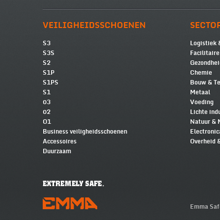
VEILIGHEIDSSCHOENEN
SECTO
S3
Logistiek 
S3S
Facilitair
S2
Gezondhei
S1P
Chemie
S1PS
Bouw & Te
S1
Metaal
03
Voeding
02
Lichte ind
O1
Natuur & 
Business veiligheidsschoenen
Electronic
Accessoires
Overheid 
Duurzaam
Emma Safe