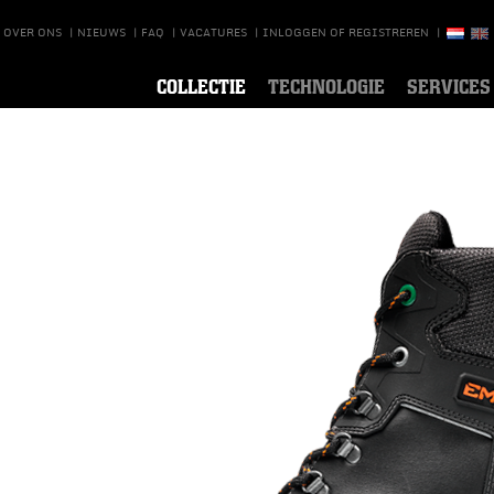
OVER ONS
|
NIEUWS
|
FAQ
|
VACATURES
|
INLOGGEN OF REGISTREREN
|
COLLECTIE
TECHNOLOGIE
SERVICES