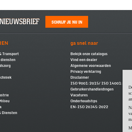
NIEUWSBRIEF
SCHRIJF JE NU IN
REN
ga snel naar
& Transport
Bekijk onze catalogus
e diensten
Vind een dealer
dszorg
Algemene voorwaarden
Privacy verklaring
chniek
Disclaimer
ISO 9001:2015/ ISO 14001:2015
D
Gebruikershandleidingen
sc
ustrie
Vacatures
an
Milieu
Onderhoudstips
a
EN-ISO 20345:2022
N
& Diensten
va
m
M