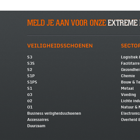
MELD JE AAN VOOR ONZE
EXTREME 
VEILIGHEIDSSCHOENEN
SECTO
S3
Logistiek 
S3S
Facilitair
S2
Gezondhei
S1P
Chemie
S1PS
Bouw & Te
S1
Metaal
03
Voeding
02
Lichte ind
O1
Natuur & 
Business veiligheidsschoenen
Electronic
Accessoires
Overheid 
Duurzaam