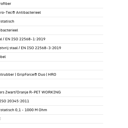
rofiber
ro-Tec® Antibacterieel
istatisch
ibacterieel
al / EN ISO 22568-1:2019
stvrij staal / EN ISO 22568-3:2019
öbel
rilrubber | GripForce® Duo | HRO
ers Zwart/Oranje R-PET WORKING
ISO 20345:2011
istatisch 0,1 - 1000 M Ohm
C