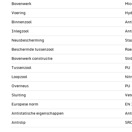
Bovenwerk
Mic
Voering
Hyd
Binnenzool
Ant
Inlegzool
Ant
Neusbescherming
Sta
Beschermde tussenzool
Roe
Bovenwerk constructie
Str
Tussenzool
PU
Loopzool
Nit
Overneus
PU
Sluiting
Vet
Europese norm
EN 
Antistatische eigenschappen
Ant
Antislip
SR