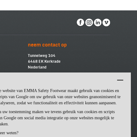
neem contact op
Tunnelweg 104
6468 EK Kerkrade
Nederland
info@emmasf.com
Bedrijfsinformatie:
e website van EMMA Safety Footwear maakt gebruik van cookies en
Emma Safety Footwear BV
BTW
-nummer: NL852463509B01
ripts van Google om uw gebruik van onze websites geanonimiseerd te
KvK
-nummer: 57162581
alyseren, zodat we functionaliteit en effectiviteit kunnen aanpassen.
a uw toestemming maken we tevens gebruik van cookies en scripts
n Google om social media integratie op onze websites mogelijk te
aken.
eer weten?