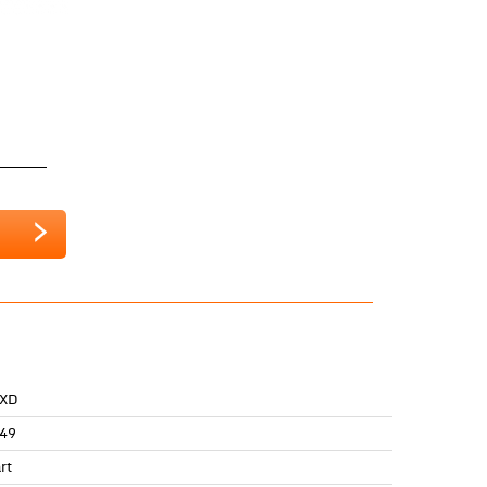
 XD
49
rt