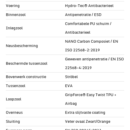
Voering
Hydro-Tec® Antibacterieel
Binnenzool
Antipenetratie / ESD
Comfortabele PU schuim /
Inlegzool
Antibacterieel
NANO Carbon Composiet / EN
Neusbescherming
ISO 22568-2:2019
Geweven antipenetratie / EN ISO
Beschermde tussenzool
22568-4:2019
Bovenwerk constructie
Ströbel
Tussenzool
EVA
GripForce® Easy Twist TPU +
Loopzool
Airbag
Overneus
Extra slijtvaste coating
Sluiting
Veter ovaal Zwart/Orange