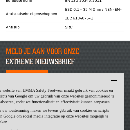
Europese norm
EN ISO 20345:2011
ESD 0,1 - 35 M Ohm / NEN-EN-
Antistatische eigenschappen
IEC 61340-5-1
Antislip
SRC
MELD JE AAN VOOR ONZE
EXTREME NIEUWSBRIEF
SCHRIJF JE NU IN
e website van EMMA Safety Footwear maakt gebruik van cookies en
ripts van Google om uw gebruik van onze websites geanonimiseerd te
alyseren, zodat we functionaliteit en effectiviteit kunnen aanpassen.
a uw toestemming maken we tevens gebruik van cookies en scripts
n Google om social media integratie op onze websites mogelijk te
aken.