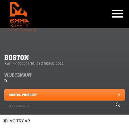
BOSTON
Ref.MM400647/EN ISO 20345:2011
WIJDTEMAAT
D
BESTEL PRODUCT
3D
IMG
TRY
AR