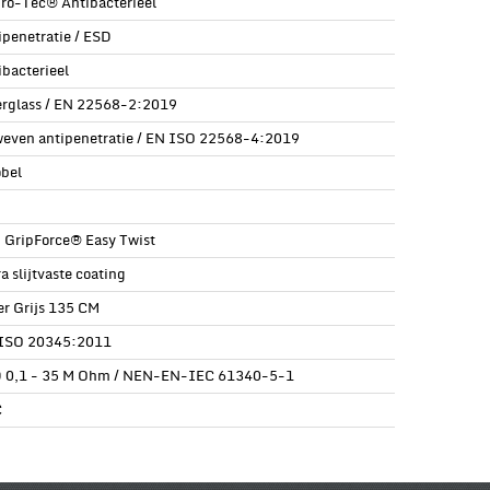
ro-Tec® Antibacterieel
ipenetratie / ESD
ibacterieel
erglass / EN 22568-2:2019
even antipenetratie / EN ISO 22568-4:2019
öbel
| GripForce® Easy Twist
a slijtvaste coating
er Grijs 135 CM
ISO 20345:2011
 0,1 - 35 M Ohm / NEN-EN-IEC 61340-5-1
C