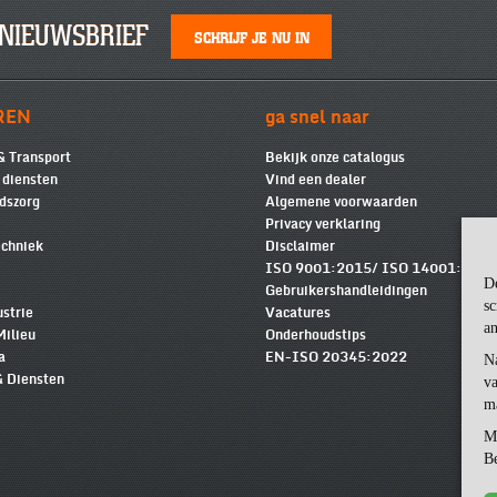
NIEUWSBRIEF
SCHRIJF JE NU IN
REN
ga snel naar
& Transport
Bekijk onze catalogus
e diensten
Vind een dealer
dszorg
Algemene voorwaarden
Privacy verklaring
chniek
Disclaimer
ISO 9001:2015/ ISO 14001:2015
D
Gebruikershandleidingen
sc
ustrie
Vacatures
an
Milieu
Onderhoudstips
a
EN-ISO 20345:2022
N
& Diensten
va
m
M
Be