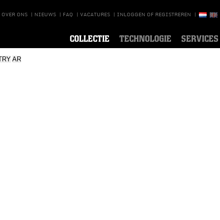
OVER ONS
|
NIEUWS
|
FAQ
|
VACATURES
|
INLOGGEN OF REGISTREREN
|
COLLECTIE
TECHNOLOGIE
SERVICES
TRY
AR