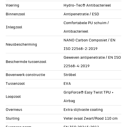
Voering
Hydro-Tec® Antibacterieel
Binnenzool
Antipenetratie / ESD
Comfortabele PU schuim /
Inlegzool
Antibacterieel
NANO Carbon Composiet / EN
Neusbescherming
ISO 22568-2:2019
Geweven antipenetratie / EN ISO
Beschermde tussenzool
22568-4:2019
Bovenwerk constructie
Ströbel
Tussenzool
EVA
GripForce® Easy Twist TPU +
Loopzool
Airbag
Overneus
Extra slijtvaste coating
Sluiting
Veter ovaal Zwart/Rood 110 cm