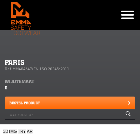
PARIS
Ref.MM404647/EN ISO 20345:2011
WIJDTEMAAT
D
BESTEL PRODUCT
3D
IMG
TRY
AR