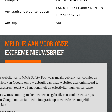
Europese norm
EN ISO 20345:2011
ESD 0,1 - 35 M Ohm / NEN-EN-
Antistatische eigenschappen
IEC 61340-5-1
Antislip
SRC
MELD JE AAN VOOR ONZE
EXTREME NIEUWSBRIEF
SCHRIJF JE NU IN
e website van EMMA Safety Footwear maakt gebruik van cookies en
ripts van Google om uw gebruik van onze websites geanonimiseerd te
alyseren, zodat we functionaliteit en effectiviteit kunnen aanpassen.
a uw toestemming maken we tevens gebruik van cookies en scripts
n Google om social media integratie op onze websites mogelijk te
aken.