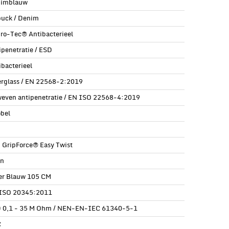
imblauw
uck / Denim
ro-Tec® Antibacterieel
ipenetratie / ESD
ibacterieel
erglass / EN 22568-2:2019
even antipenetratie / EN ISO 22568-4:2019
öbel
| GripForce® Easy Twist
n
er Blauw 105 CM
ISO 20345:2011
 0,1 - 35 M Ohm / NEN-EN-IEC 61340-5-1
C