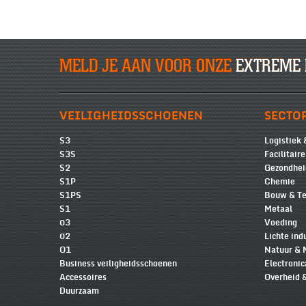
MELD JE AAN VOOR ONZE
EXTREME 
VEILIGHEIDSSCHOENEN
SECTO
S3
Logistiek 
S3S
Facilitair
S2
Gezondhei
S1P
Chemie
S1PS
Bouw & Te
S1
Metaal
03
Voeding
02
Lichte ind
O1
Natuur & 
Business veiligheidsschoenen
Electronic
Accessoires
Overheid 
Duurzaam