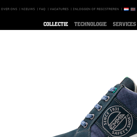
OVER ONS
|
NIEUWS
|
FAQ
|
VACATURES
|
INLOGGEN OF REGISTREREN
|
COLLECTIE
TECHNOLOGIE
SERVICES