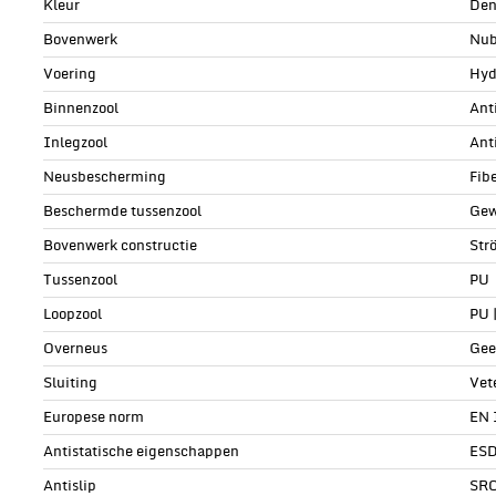
Kleur
Den
Bovenwerk
Nub
Voering
Hyd
Binnenzool
Ant
Inlegzool
Ant
Neusbescherming
Fib
Beschermde tussenzool
Gew
Bovenwerk constructie
Str
Tussenzool
PU
Loopzool
PU 
Overneus
Gee
Sluiting
Vet
Europese norm
EN 
Antistatische eigenschappen
ESD
Antislip
SR