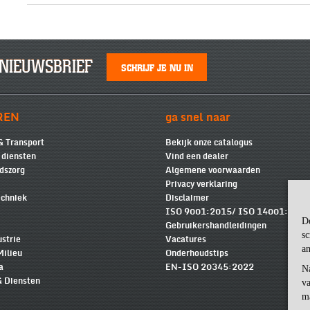
NIEUWSBRIEF
SCHRIJF JE NU IN
REN
ga snel naar
& Transport
Bekijk onze catalogus
e diensten
Vind een dealer
dszorg
Algemene voorwaarden
Privacy verklaring
chniek
Disclaimer
ISO 9001:2015/ ISO 14001:2015
D
Gebruikershandleidingen
sc
ustrie
Vacatures
an
Milieu
Onderhoudstips
a
EN-ISO 20345:2022
N
& Diensten
va
m