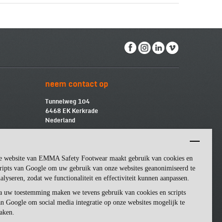
neem contact op
Tunnelweg 104
6468 EK Kerkrade
Nederland
info@emmasf.com
Bedrijfsinformatie:
e website van EMMA Safety Footwear maakt gebruik van cookies en
Emma Safety Footwear BV
BTW
-nummer: NL852463509B01
ripts van Google om uw gebruik van onze websites geanonimiseerd te
KvK
-nummer: 57162581
alyseren, zodat we functionaliteit en effectiviteit kunnen aanpassen.
a uw toestemming maken we tevens gebruik van cookies en scripts
n Google om social media integratie op onze websites mogelijk te
aken.