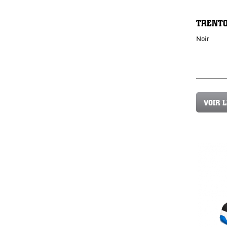
TRENT
Noir
VOIR 