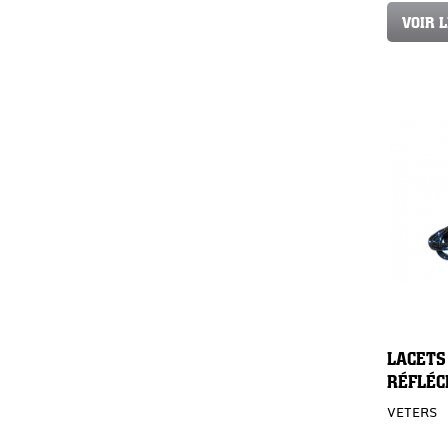
VOIR 
LACETS
RÉFLÉC
VETERS