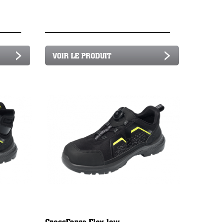
VOIR LE PRODUIT
CrossForce Flex low