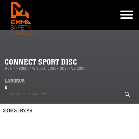
CONNECT SPORT DISC
Ref.MM800054/EN ISO 20347:2022+A1:2024
LARGEUR
D
3D
IMG
TRY
AR