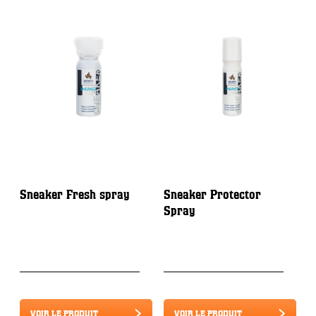
Sneaker Fresh spray
Sneaker Protector
C
Spray
D
S
N
VOIR LE PRODUIT
VOIR LE PRODUIT