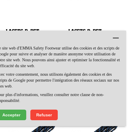
LACETS R-PET
LACETS R-PET
NOIR/BLEU
NOIR/BLEU
RÉFLÉCHISSANT 95 CM
RÉFLÉCHISSANT 120 CM
 site web d'EMMA Safety Footwear utilise des cookies et des scripts de
VETERS
VETERS
ogle pour suivre et analyser de manière anonyme votre utilisation de
tre site web. Nous pouvons ainsi ajuster et optimiser la fonctionnalité et
efficacité du site web.
ec votre consentement, nous utilisons également des cookies et des
ripts de Google pour permettre l'intégration des réseaux sociaux sur nos
VOIR LE PRODUIT
VOIR LE PRODUIT
tes web.
ur plus d'informations, veuillez consulter notre clause de non-
sponsabilité.
Accepter
Refuser