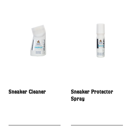
Sneaker Cleaner
Sneaker Protector
C
Spray
D
S
N