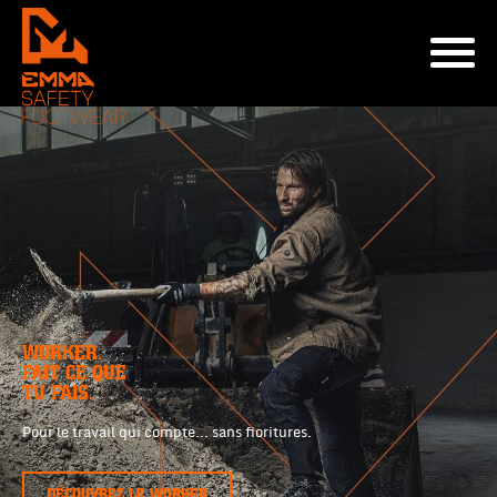
WORKER.
FAIT CE QUE
TU FAIS.
Pour le travail qui compte… sans fioritures.
DÉCOUVREZ LE WORKER