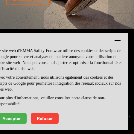
 site web d'EMMA Safety Footwear utilise des cookies et des scripts de
ogle pour suivre et analyser de manière anonyme votre utilisation de
tre site web. Nous pouvons ainsi ajuster et optimiser la fonctionnalité et
efficacité du site web.
ec votre consentement, nous utilisons également des cookies et des
ripts de Google pour permettre l'intégration des réseaux sociaux sur nos
tes web.
ur plus d'informations, veuillez consulter notre clause de non-
sponsabilité.
conditions générales de vente
déclaration de confidentialité
Accepter
Refuser
clause de non-responsabilité