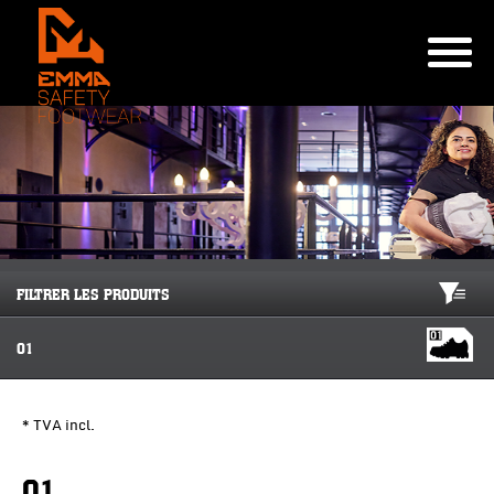
FILTRER LES PRODUITS
O1
* TVA incl.
O1