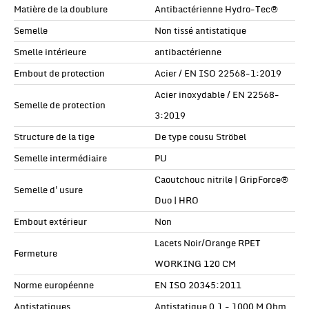
Matière de la doublure
Antibactérienne Hydro-Tec®
Semelle
Non tissé antistatique
Smelle intérieure
antibactérienne
Embout de protection
Acier / EN ISO 22568-1:2019
Acier inoxydable / EN 22568-
Semelle de protection
3:2019
Structure de la tige
De type cousu Ströbel
Semelle intermédiaire
PU
Caoutchouc nitrile | GripForce®
Semelle d'usure
Duo | HRO
Embout extérieur
Non
Lacets Noir/Orange RPET
Fermeture
WORKING 120 CM
Norme européenne
EN ISO 20345:2011
Antistatiques
Antistatique 0,1 - 1000 M Ohm