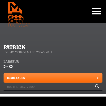
PATRICK
Ref.MM730846/EN ISO 20345:2011
LARGEUR
D - XD
COMMANDEZ