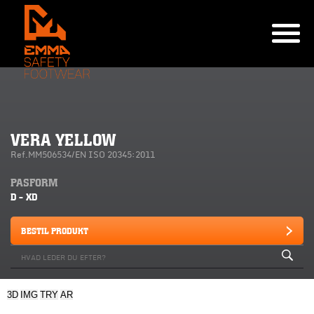
VERA YELLOW
Ref.MM506534/EN ISO 20345:2011
PASFORM
D - XD
BESTIL PRODUKT
3D
IMG
TRY
AR