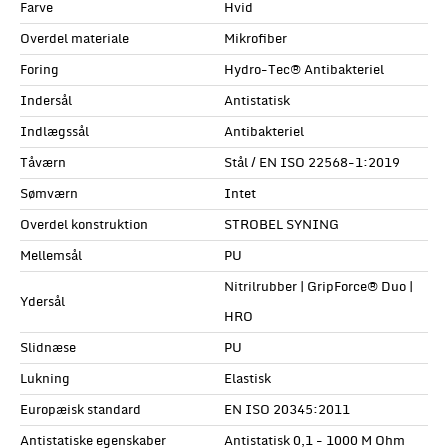
Farve
Hvid
Overdel materiale
Mikrofiber
Foring
Hydro-Tec® Antibakteriel
Indersål
Antistatisk
Indlægssål
Antibakteriel
Tåværn
Stål / EN ISO 22568-1:2019
Sømværn
Intet
Overdel konstruktion
STROBEL SYNING
Mellemsål
PU
Nitrilrubber | GripForce® Duo |
Ydersål
HRO
Slidnæse
PU
Lukning
Elastisk
Europæisk standard
EN ISO 20345:2011
Antistatiske egenskaber
Antistatisk 0,1 - 1000 M Ohm