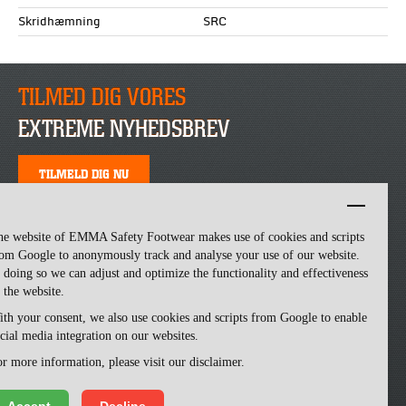
Skridhæmning
SRC
TILMED DIG VORES
EXTREME NYHEDSBREV
TILMELD DIG NU
he website of EMMA Safety Footwear makes use of cookies and scripts
om Google to anonymously track and analyse your use of our website.
 doing so we can adjust and optimize the functionality and effectiveness
 the website.
th your consent, we also use cookies and scripts from Google to enable
cial media integration on our websites.
Emma Safety Footwear -
made by ivengi
r more information, please visit our disclaimer.