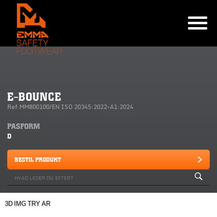
E-BOUNCE
Ref.MM800100/EN ISO 20345:2022+A1:2024
PASFORM
D
BESTIL PRODUKT
3D
IMG
TRY
AR