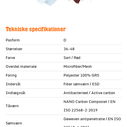
Tekniske specifikationer
Pasform
D
Størrelser
36-48
Farve
Sort / Rød
Overdel materiale
Microfiber/Mesh
Foring
Polyester 100% GRS
Indersål
Fiber sømværn / ESD
Indlægssål
Antibacterieel / Active carbon
NANO Carbon Composiet / EN
Tåværn
ISO 22568-2:2019
Geweven antipenetratie / EN ISO
Sømværn