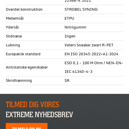
22568-4:2021
Overdel konstruktion
STROBEL SYNING
Mellemsål
ETPU
Ydersål
Nitrilgummi
Slidnæse
Ingen
Lukning
Veters Sneaker zwart R-PET
Europæisk standard
EN ISO 20345:2022+A1:2024
ESD 0,1 - 100 M Ohm / NEN-EN-
Antistatiske egenskaber
IEC 61340-4-3
Skridhæmning
SR
TILMED DIG VORES
EXTREME NYHEDSBREV
TILMELD DIG NU