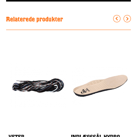
Relaterede produkter
VETER
INDLÆGSSÅL HYDRO-
S