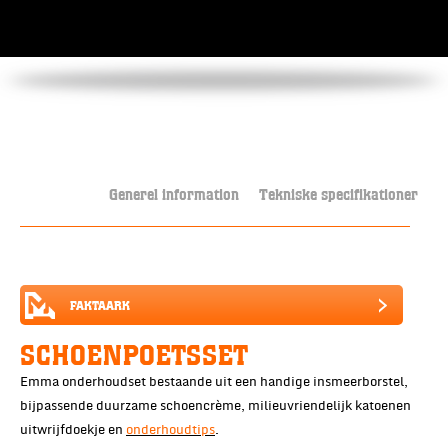
Generel information
Tekniske specifikationer
FAKTAARK
SCHOENPOETSSET
Emma onderhoudset bestaande uit een handige insmeerborstel,
bijpassende duurzame schoencrème, milieuvriendelijk katoenen
uitwrijfdoekje en
onderhoudtips
.