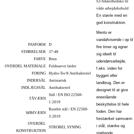
S3-Sikkerhedsko til
våde arbejdsforhold
En støvle med en
god konstruktion.
Mento er
MM581548
vandafvisende i op til
PASFORM
D
fire timer og egner
STØRRELSER
37-48
sig ideelt til
FARVE
Brun
udendørsarbejde,
OVERDEL MATERIALE
Fuldnarvet læder
f.eks. inden for
FORING
Hydro-Tec® Antibakteriel
byggeri eller
INDERSÅL
Antistatisk
landbrug. Den er
INDLÆGSSÅL
Antibakteriel
designet til at give
Stål / EN ISO 22568-
enestående
TÅVÆRN
1:2019
beskyttelse til hele
Rustfrit stål / EN 22568-
foden. Den har
SØMVÆRN
3:2019
forstærket sømværn
OVERDEL
i stål, stærke og
STROBEL SYNING
KONSTRUKTION
støttende