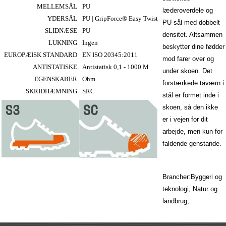
MELLEMSÅL
PU
læderoverdele og
YDERSÅL
PU | GripForce® Easy Twist
PU-sål med dobbelt
SLIDNÆSE
PU
densitet. Altsammen
LUKNING
Ingen
beskytter dine fødder
EUROPÆISK STANDARD
EN ISO 20345:2011
mod farer over og
ANTISTATISKE
Antistatisk 0,1 - 1000 M
under skoen. Det
EGENSKABER
Ohm
forstærkede tåværn i
SKRIDHÆMNING
SRC
stål er formet inde i
skoen, så den ikke
er i vejen for dit
arbejde, men kun for
faldende genstande.
Brancher:Byggeri og
teknologi, Natur og
landbrug,